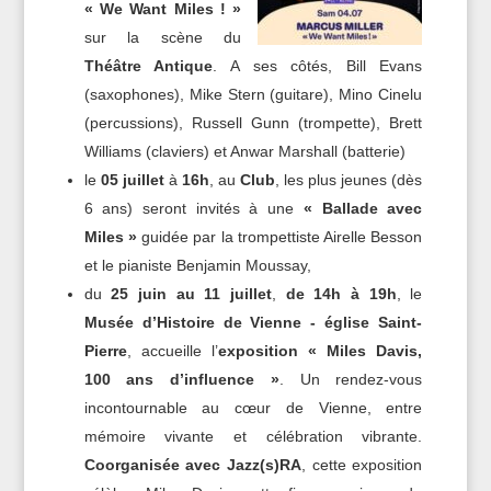
« We Want Miles ! »
sur la scène du
Théâtre Antique
. A ses côtés, Bill Evans
(saxophones), Mike Stern (guitare), Mino Cinelu
(percussions), Russell Gunn (trompette), Brett
Williams (claviers) et Anwar Marshall (batterie)
le
05 juillet
à
16h
, au
Club
, les plus jeunes (dès
6 ans) seront invités à une
« Ballade avec
Miles »
guidée par la trompettiste Airelle Besson
et le pianiste Benjamin Moussay,
du
25 juin au 11 juillet
,
de 14h à 19h
, le
Musée d’Histoire de Vienne - église Saint-
Pierre
, accueille l’
exposition « Miles Davis,
100 ans d’influence »
. Un rendez-vous
incontournable au cœur de Vienne, entre
mémoire vivante et célébration vibrante.
Coorganisée avec Jazz(s)RA
, cette exposition