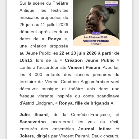
Sur la scène du Théâtre
Antique, les festivités
musicales proposées du
25 juin au 11 juillet 2026
débutent après les deux
dates de
« Ronya »
,
une création proposée
au Jeune Public les
22 et 23 juin 2026
à partir de
10h15
, lors de la
« Création Jeune Public »
confié à l’accordéoniste
Vincent Peirani
. Avec lui,
les 8 000 enfants des classes primaires du
territoire de Vienne Condrieu Agglomération vont
découvrir musique et théâtre unis dans une
fresque vibrante inspirée du conte scandinave
d’Astrid Lindgren,
« Ronya, fille de brigands »
.
Julie Sicard
, de la Comédie-Française, et
Sanseverino
incarneront les voix du récit,
entourés des ensembles
Journal Intime
et
Jokers
, dirigés par Vincent Peirani. Deux chœurs,