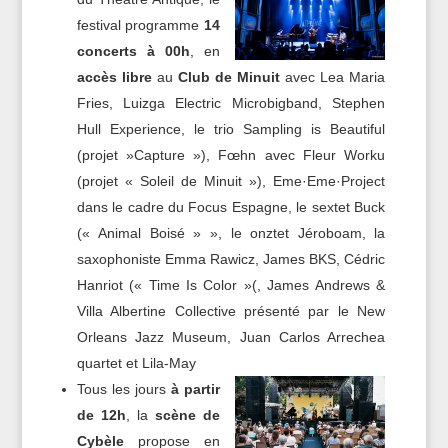
festival programme
14
concerts à 00h
, en
accès libre
au
Club de Minuit
avec Lea Maria
Fries, Luizga Electric Microbigband, Stephen
Hull Experience, le trio Sampling is Beautiful
(projet »Capture »), Fœhn avec Fleur Worku
(projet « Soleil de Minuit »), Eme·Eme·Project
dans le cadre du Focus Espagne, le sextet Buck
(« Animal Boisé » », le onztet Jéroboam, la
saxophoniste Emma Rawicz, James BKS, Cédric
Hanriot (« Time Is Color »(, James Andrews &
Villa Albertine Collective présenté par le New
Orleans Jazz Museum, Juan Carlos Arrechea
quartet et Lila-May
Tous les jours
à partir
de 12h
, la
scène de
Cybèle
propose en