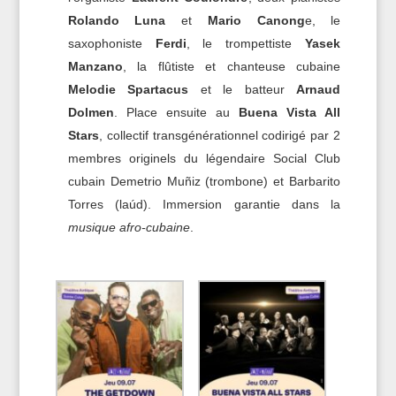
Rolando Luna
et
Mario Canong
e, le
saxophoniste
Ferdi
, le trompettiste
Yasek
Manzano
, la flûtiste et chanteuse cubaine
Melodie Spartacus
et le batteur
Arnaud
Dolmen
. Place ensuite au
Buena Vista All
Stars
, collectif transgénérationnel codirigé par 2
membres originels du légendaire Social Club
cubain Demetrio Muñiz (trombone) et Barbarito
Torres (laúd). Immersion garantie dans la
musique afro-cubaine
.