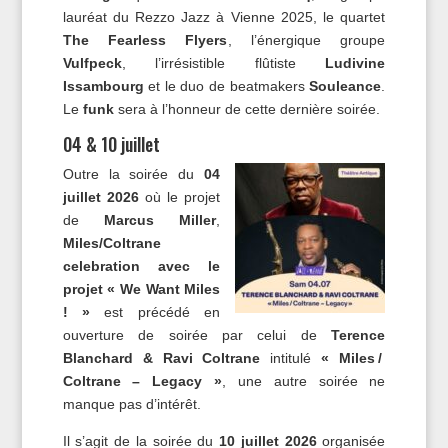
lauréat du Rezzo Jazz à Vienne 2025, le quartet
The Fearless Flyers
, l’énergique groupe
Vulfpeck
, l’irrésistible flûtiste
Ludivine
Issambourg
et le duo de beatmakers
Souleance
.
Le
funk
sera à l’honneur de cette dernière soirée.
04 & 10 juillet
Outre la soirée du
04
juillet 2026
où le projet
de
Marcus Miller
,
Miles/Coltrane
celebration avec le
projet « We Want Miles
! »
est précédé en
ouverture de soirée par celui de
Terence
Blanchard & Ravi Coltrane
intitulé
« Miles /
Coltrane – Legacy »
, une autre soirée ne
manque pas d’intérêt.
Il s’agit de la soirée du
10 juillet 2026
organisée