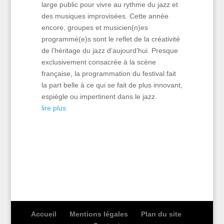
large public pour vivre au rythme du jazz et
des musiques improvisées. Cette année
encore, groupes et musicien(n)es
programmé(e)s sont le reflet de la créativité
de l’héritage du jazz d’aujourd’hui. Presque
exclusivement consacrée à la scène
française, la programmation du festival fait
la part belle à ce qui se fait de plus innovant,
espiègle ou impertinent dans le jazz.
lire plus
Accueil
Mentions légales
Plan du site