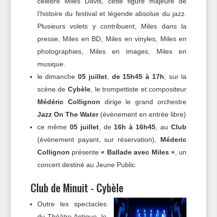
célèbre Miles Davis, cette figure majeure de
l’histoire du festival et légende absolue du jazz.
Plusieurs volets y contribuent, Miles dans la
presse, Miles en BD, Miles en vinyles, Miles en
photographies, Miles en images, Miles en
musique.
le dimanche
05 juillet
,
de 15h45 à 17h
, sur la
scène de
Cybèle
, le trompettiste et compositeur
Médéric Collignon
dirige le grand orchestre
Jazz On The Water
(évènement en entrée libre)
ce même
05 juillet
, de
16h à 16h45
, au
Club
(événement payant, sur réservation),
Méderic
Collignon
présente
« Ballade avec Miles »
, un
concert destiné au Jeune Public
Club de Minuit - Cybèle
Outre les spectacles
du Théâtre Antique, le