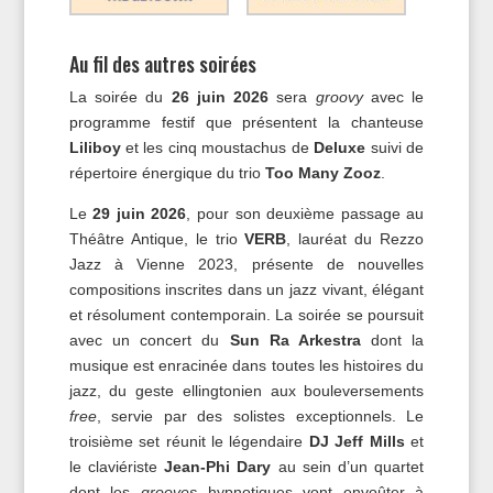
Au fil des autres soirées
La soirée du
26 juin 2026
sera
groovy
avec le
programme festif que présentent la chanteuse
Liliboy
et les cinq moustachus de
Deluxe
suivi de
répertoire énergique du trio
Too Many Zooz
.
Le
29 juin 2026
, pour son deuxième passage au
Théâtre Antique, le trio
VERB
, lauréat du Rezzo
Jazz à Vienne 2023, présente de nouvelles
compositions inscrites dans un jazz vivant, élégant
et résolument contemporain. La soirée se poursuit
avec un concert du
Sun Ra Arkestra
dont la
musique est enracinée dans toutes les histoires du
jazz, du geste ellingtonien aux bouleversements
free
, servie par des solistes exceptionnels. Le
troisième set réunit le légendaire
DJ Jeff Mills
et
le claviériste
Jean-Phi Dary
au sein d’un quartet
dont les
grooves
hypnotiques vont envoûter à