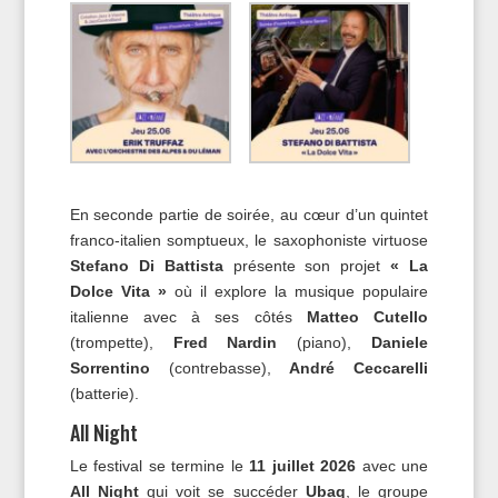
En seconde partie de soirée, au cœur d’un quintet
franco-italien somptueux, le saxophoniste virtuose
Stefano Di Battista
présente son projet
« La
Dolce Vita »
où il explore la musique populaire
italienne avec à ses côtés
Matteo Cutello
(trompette),
Fred Nardin
(piano),
Daniele
Sorrentino
(contrebasse),
André Ceccarelli
(batterie).
All Night
Le festival se termine le
11 juillet 2026
avec une
All Night
qui voit se succéder
Ubaq
, le groupe