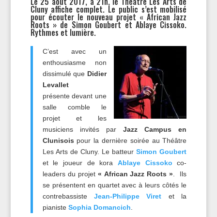
Le 25 août 2017, à 21h, le Théâtre Les Arts de
Cluny affiche complet. Le public s’est mobilisé
pour écouter le nouveau projet « African Jazz
Roots » de Simon Goubert et Ablaye Cissoko.
Rythmes et lumière.
C’est avec un
enthousiasme non
dissimulé que
Didier
Levallet
présente devant une
salle comble le
projet et les
musiciens invités par
Jazz Campus en
Clunisois
pour la dernière soirée au Théâtre
Les Arts de Cluny. Le batteur
Simon Goubert
et le joueur de kora
Ablaye Cissoko
co-
leaders du projet
« African Jazz Roots »
. Ils
se présentent en quartet avec à leurs côtés le
contrebassiste
Jean-Philippe Viret
et la
pianiste
Sophia Domancich
.