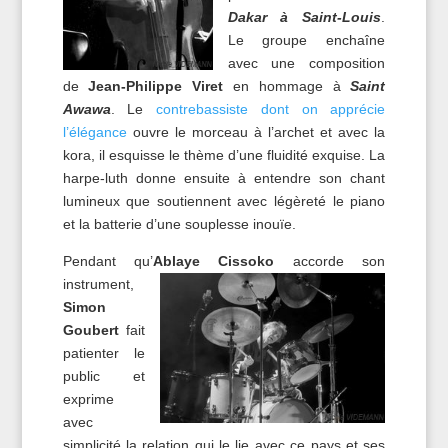
Dakar à Saint-Louis
.
Le groupe enchaîne
avec une composition
de
Jean-Philippe Viret
en hommage à
Saint
Awawa
. Le
contrebassiste dont on apprécie
l’élégance
ouvre le morceau à l’archet et avec la
kora, il esquisse le thème d’une fluidité exquise. La
harpe-luth donne ensuite à entendre son chant
lumineux que soutiennent avec légèreté le piano
et la batterie d’une souplesse inouïe.
Pendant qu’
Ablaye Cissoko
accorde son
instrument,
Simon
Goubert
fait
patienter le
public et
exprime
avec
simplicité la relation qui le lie avec ce pays et ses