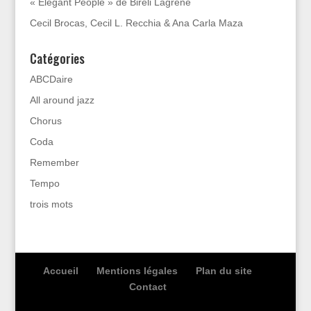
« Elegant People » de Biréli Lagrène
Cecil Brocas, Cecil L. Recchia & Ana Carla Maza
Catégories
ABCDaire
All around jazz
Chorus
Coda
Remember
Tempo
trois mots
Accueil
Mentions légales
Plan du site
Contact