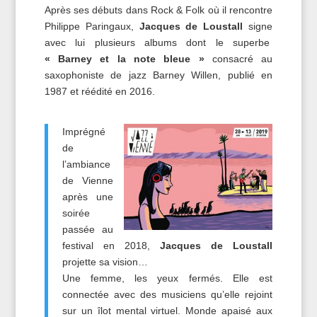
Après ses débuts dans Rock & Folk où il rencontre
Philippe Paringaux,
Jacques de Lous
t
all
signe
avec lui plusieurs albums dont le superbe
« Barney et la note bleue »
consacré au
saxophoniste de jazz Barney Willen, publié en
1987 et réédité en 2016.
Imprégné
de
l’ambiance
de Vienne
après une
soirée
passée au
festival en 2018,
Jacques de Lous
t
all
projette sa vision…
Une femme, les yeux fermés. Elle est
connectée avec des musiciens qu’elle rejoint
sur un îlot mental virtuel. Monde apaisé aux