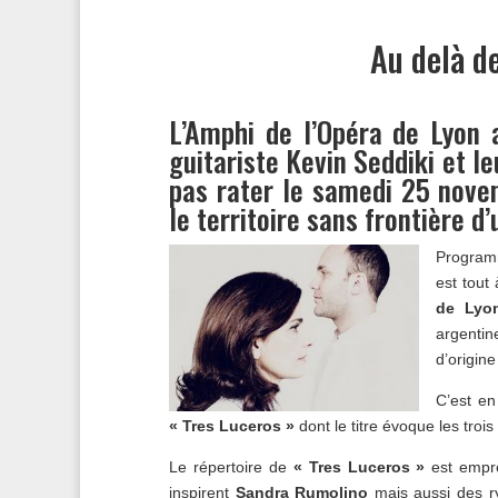
Au delà de
L’Amphi de l’Opéra de Lyon 
guitariste Kevin Seddiki et l
pas rater le samedi 25 nove
le territoire sans frontière d
Program
est tout 
de Lyo
argenti
d’origine
C’est en
« Tres Luceros »
dont le titre évoque les troi
Le répertoire de
« Tres Luceros »
est empre
inspirent
Sandra Rumolino
mais aussi des r