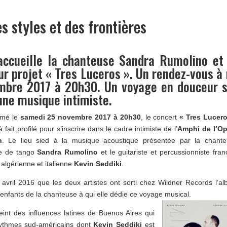
s styles et des frontières
accueille la chanteuse Sandra Rumolino et
eur projet « Tres Luceros ». Un rendez-vous à
mbre 2017 à 20h30. Un voyage en douceur s
’une musique intimiste.
mé le
samedi 25 novembre 2017 à 20h30
, le concert
« Tres Lucer
à fait profilé pour s’inscrire dans le cadre intimiste de l’
Amphi de l’Op
n
. Le lieu sied à la musique acoustique présentée par la chant
ne de tango
Sandra Rumolino
et le guitariste et percussionniste fran
 algérienne et italienne
Kevin Seddiki
.
 avril 2016 que les deux artistes ont sorti chez Wildner Records l’a
s enfants de la chanteuse à qui elle dédie ce voyage musical.
int des influences latines de Buenos Aires qui
ythmes sud-américains dont
Kevin Seddiki
est