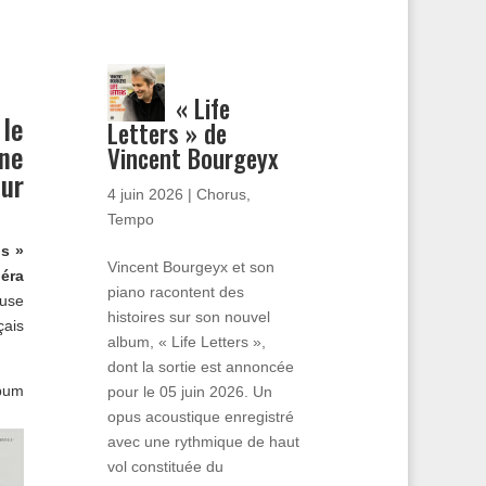
« Life
 le
Letters » de
 ne
Vincent Bourgeyx
ur
4 juin 2026
|
Chorus
,
Tempo
os »
Vincent Bourgeyx et son
éra
piano racontent des
euse
histoires sur son nouvel
çais
album, « Life Letters »,
dont la sortie est annoncée
lbum
pour le 05 juin 2026. Un
opus acoustique enregistré
avec une rythmique de haut
vol constituée du