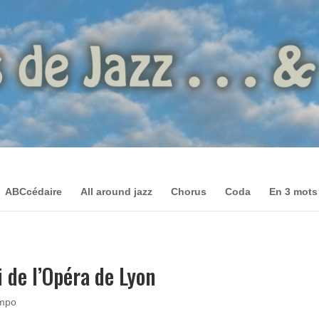
ABCcédaire
All around jazz
Chorus
Coda
En 3 mots
i de l’Opéra de Lyon
mpo