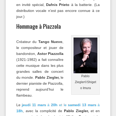
en invité spécial,
Dafnis Prieto
à la batterie. (La
distribution vocale n’est pas encore connue à ce
jour.)
Hommage à Piazzola
Créateur du
Tango Nuevo
,
le compositeur et jouer de
bandonéon,
Astor Piazzolla
(1921-1982) a fait connaître
cette musique dans les plus
grandes salles de concert
Pablo
du monde.
Pablo Ziegler,
le
Ziegler©Shiget
dernier pianiste de Piazzolla,
o Imura
reprend aujourd’hui le
flambeau.
Le
jeudi 11 mars
à
20h
et le
samedi 13 mars
à
18h
, avec la complicité de
Pablo Ziegler,
et en