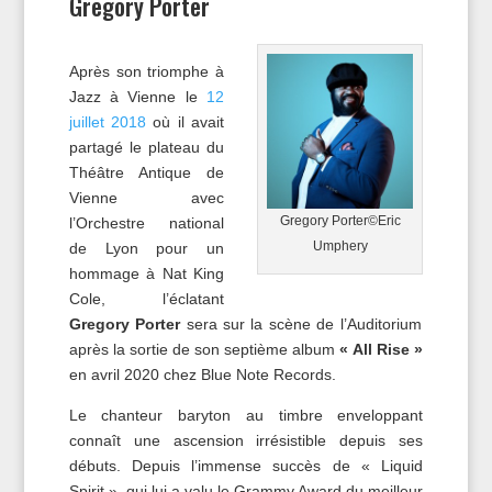
Gregory Porter
Après son triomphe à
Jazz à Vienne le
12
juillet 2018
où il avait
partagé le plateau du
Théâtre Antique de
Vienne avec
Gregory Porter©Eric
l’Orchestre national
Umphery
de Lyon pour un
hommage à Nat King
Cole, l’éclatant
Gregory Porter
sera sur la scène de l’Auditorium
après la sortie de son septième album
« All Rise »
en avril 2020 chez Blue Note Records.
Le chanteur baryton au timbre enveloppant
connaît une ascension irrésistible depuis ses
débuts. Depuis l’immense succès de « Liquid
Spirit », qui lui a valu le Grammy Award du meilleur