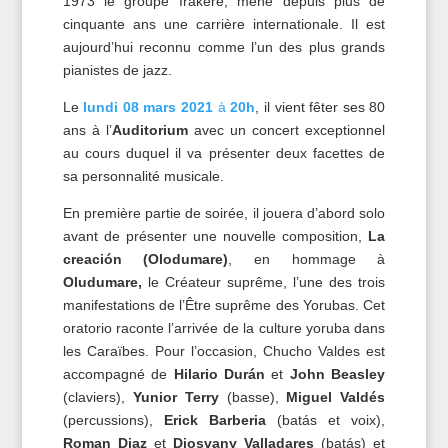
1973 le groupe Irakere, mène depuis plus de
cinquante ans une carrière internationale. Il est
aujourd’hui reconnu comme l’un des plus grands
pianistes de jazz.
Le
lundi 08 mars 2021
à
20h
, il vient fêter ses 80
ans à l’
Auditorium
avec un concert exceptionnel
au cours duquel il va présenter deux facettes de
sa personnalité musicale.
En première partie de soirée, il jouera d’abord solo
avant de présenter une nouvelle composition,
La
creación (Olodumare)
, en hommage à
Oludumare,
le Créateur suprême, l’une des trois
manifestations de l’Être suprême des Yorubas. Cet
oratorio raconte l’arrivée de la culture yoruba dans
les Caraïbes. Pour l’occasion, Chucho Valdes est
accompagné de
Hilario Durán
et
John Beasley
(claviers),
Yunior Terry
(basse),
Miguel Valdés
(percussions),
Erick Barberia
(batás et voix),
Roman Diaz
et
Diosvany Valladares
(batás) et