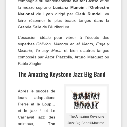
compagnie du bandonéoniste
Walter Castro
et de
la mezzo-soprano
Luciana Mancini
, l’
Orchestre
National de Lyon
dirigé par
Clark Rundell
va
faire résonner le plus beaux tangos dans la
Grande Salle de l’Auditorium
L’occasion idéale pour vibrer à l’écoute des
superbes
Oblivion, Milonga en el Viento, Fuga y
Misterio, Yo soy Maria
et bien d’autres tangos
composés par Astor Piazzolla, Arturo Márquez ou
Pablo Ziegler.
The Amazing Keystone Jazz Big Band
Après le succès de
leurs adaptations
Pierre et le Loup…
et le jazz ! et Le
The Amazing Keystone
Carnaval jazz des
Jazz Big Band©Maxime-
animaux,
The