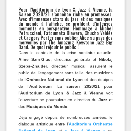
Pour l’Auditorium de Lyon & Jazz à Vienne, la
Saison 2020/21 s’annonce riche en promesses.
Avec d’immenses stars du jazz et des musiques
du monde à l’affiche, se profilent d’intenses
moments en perspective. Hommage à Michel
Petrucciani, Fatoumata Diawara, Chucho Valdés
et Gregory Porter sans oublier Alice au pays des
merveilles par The Amazing Keystone Jazz Big
Band. De quoi réjouir le public !
Dans le contexte de la crise sanitaire actuelle,
Aline Sam-Giao
, directrice générale et
Nikolaj
Szeps-Znaider
, directeur musical, assurent le
public de l’engagement sans faille des musiciens
de l’
Orchestre National de Lyon
et des équipes
de l’
Auditorium
. La
saison 2020/21
pour
l’
Auditorium de Lyon & Jazz à Vienne
voit
l’ouverture se poursuivre en direction du
Jazz
et
des
Musiques du Monde
.
Déjà engagé depuis de nombreuses années, le
dialogue artistique entre l’
Auditorium Orchestre
National de Lyon
et
« Jazz à Vienne »
se