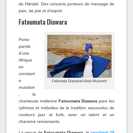
de Händel. Des concerts porteurs de message de
paix, de joie et d’espoir.
Fatoumata Diawara
Porte-
parole
d’une
Afrique
en
constant
e
Fatumata Diawara©Aida Muluneh
mutation
, la
chanteuse malienne
Fatoumata Diawara
pare les
rythmes et mélodies de la tradition
wassoulou
de
couleurs jazz et funk, avec un talent et un
charisme renversants.
La venue de
Fatoumata Diawara
, le
vendredi 29