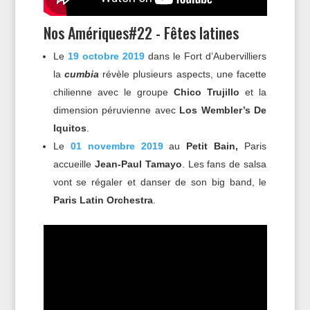
Nos Amériques#22 - Fêtes latines
Le
19 octobre 2019
dans le Fort d’Aubervilliers
la
cumbia
révèle plusieurs aspects, une facette
chilienne avec le groupe
Chico Trujillo
et la
dimension péruvienne avec
Los Wembler’s De
Iquitos
.
Le
01 novembre 2019
au
Petit Bain,
Paris
accueille
Jean-Paul Tamayo
. Les fans de salsa
vont se régaler et danser de son big band, le
Paris Latin Orchestra
.