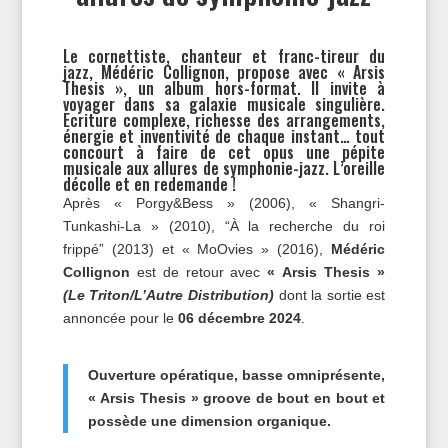
Le cornettiste, chanteur et franc-tireur du
jazz, Médéric Collignon, propose avec « Arsis
Thesis », un album hors-format. Il invite à
voyager dans sa galaxie musicale singulière.
Ecriture complexe, richesse des arrangements,
énergie et inventivité de chaque instant… tout
concourt à faire de cet opus une pépite
musicale aux allures de symphonie-jazz. L’oreille
décolle et en redemande !
Après « Porgy&Bess » (2006), « Shangri-
Tunkashi-La » (2010), “À la recherche du roi
frippé” (2013) et « MoOvies » (2016),
Médéric
Collignon
est de retour avec
« Arsis Thesis »
(Le Triton/L’Autre Distribution)
dont la sortie est
annoncée pour le
06 décembre 2024
.
Ouverture opératique, basse omniprésente,
« Arsis Thesis » groove de bout en bout et
possède une dimension organique.