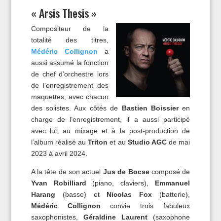
« Arsis Thesis »
Compositeur de la
totalité des titres,
Médéric Collignon
a
aussi assumé la fonction
de chef d’orchestre lors
de l’enregistrement des
maquettes, avec chacun
des solistes. Aux côtés de
Bastien Boissier
en
charge de l’enregistrement, il a aussi participé
avec lui, au mixage et à la post-production de
l’album réalisé au
Triton
et au
Studio AGC
de mai
2023 à avril 2024.
A la tête de son actuel
Jus de Bocse
composé de
Yvan Robilliard
(piano, claviers),
Emmanuel
Harang
(basse) et
Nicolas Fox
(batterie),
Médéric Collignon
convie trois fabuleux
saxophonistes,
Géraldine Laurent
(saxophone