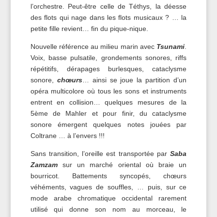
l’orchestre. Peut-être celle de Téthys, la déesse
des flots qui nage dans les flots musicaux ? … la
petite fille revient… fin du pique-nique.
Nouvelle référence au milieu marin avec
Tsunami
.
Voix, basse pulsatile, grondements sonores, riffs
répétitifs, dérapages burlesques, cataclysme
sonore,
chœurs
… ainsi se joue la partition d’un
opéra multicolore où tous les sons et instruments
entrent en collision… quelques mesures de la
5ème de Mahler et pour finir, du cataclysme
sonore émergent quelques notes jouées par
Coltrane … à l’envers !!!
Sans transition, l’oreille est transportée par
Saba
Zamzam
sur un marché oriental où braie un
bourricot. Battements syncopés, chœurs
véhéments, vagues de souffles, … puis, sur ce
mode arabe chromatique occidental rarement
utilisé qui donne son nom au morceau, le