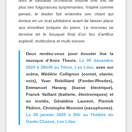
dont le vaisseau orchestral insuffle une fois de
plus ses fulgurances surprenantes. Inspiré comme
jamais, le leader fait entendre son chant qui
évolue en un scat jubilatoire avant de laisser place
aux envolées lyriques du piano. Le morceau se
termine tel le bouquet final d’un feu d’artifice
explosif, multicolore et multi-sonore.
Deux rendez-vous pour écouter
live
la
musique d’Arsis Thesis.
Le 05 décembre
2024 à 20h30 au Triton, Les Lilas,
avec sur
scène, Médéric Collignon (cornet, clavier,
voix), Yvan Robilliard (Fender-Rhodes),
Emmanuel Harang (basse électrique),
Franck Vaillant (batterie, électroniques) et
en invités, Géraldine Laurent, Pierrick
Pédron, Christophe Monniot (saxophones).
Le 30 janvier 2025 à 20h au Théâtre du
Garde-Chasse, Les Lilas
.