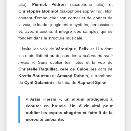
alto),
Pierrick Pédron
(saxophone alto) et
Christophe Monniot
(saxophone sopranino). Non
content d’emboucher son cornet et de donner de
la voix, le leader jongle entre synthés, percussions
et, avec maestria, il intègre des samples qui se
fondent dans la structure musicale.
Il invite les voix de
Véronique
,
Felix
et
Lila
dont
les mots flottent au-dessus des
« océans de sons
mixés »
. Sans oublier les flûtes et la voix de
Christelle Raquillet
, celle de
Caloe
, les cors de
Kostia Bourreau
et
Armand Dubois
, le trombone
de
Cyril Galamini
et le tuba de
Raphaël Spiral
.
« Arsis Thesis », un album prodigieux à
écouter en boucle. Un élixir vital pour
oublier les esprits chagrins et faire fi de la
morosité ambiante.