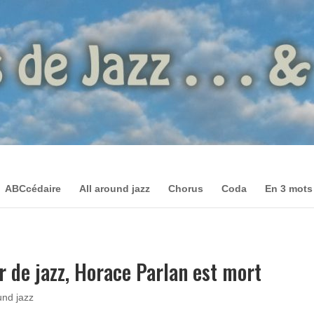
ABCcédaire
All around jazz
Chorus
Coda
En 3 mots
r de jazz, Horace Parlan est mort
und jazz