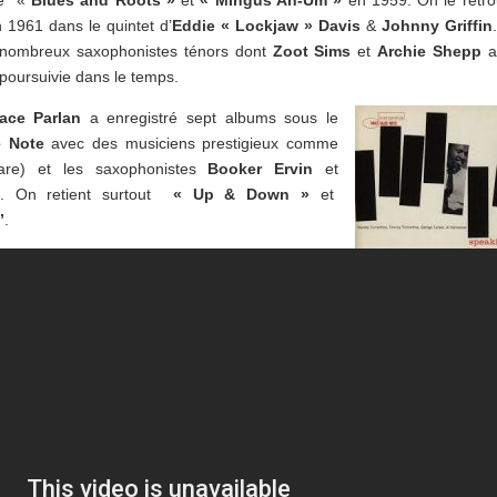
tre «
Blues and Roots »
et
« Mingus Ah-Um »
en 1959. On le retr
 1961 dans le quintet d’
Eddie
« Lockjaw »
Davis
&
Johnny Griffin
nombreux saxophonistes ténors dont
Zoot Sims
et
Archie Shepp
a
t poursuivie dans le temps.
ace Parlan
a enregistré sept albums sous le
e Note
avec des musiciens prestigieux comme
are) et les saxophonistes
Booker Ervin
et
. On retient surtout
« Up & Down »
et
”
.