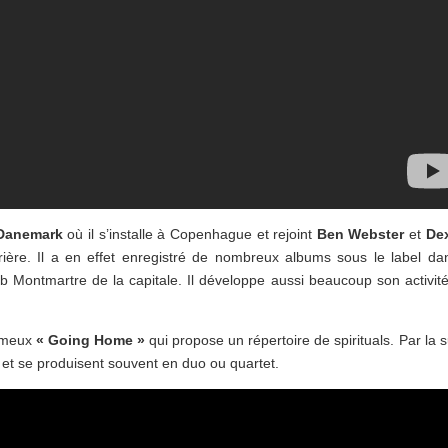
Danemark
où il s’installe à Copenhague et rejoint
Ben Webster
et
Dex
ière. Il a en effet enregistré de nombreux albums sous le label da
ub Montmartre de la capitale. Il développe aussi beaucoup son activit
ameux
« Going Home »
qui propose un répertoire de spirituals. Par la s
et se produisent souvent en duo ou quartet.