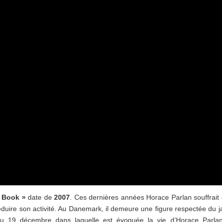
n Book »
date de
2007
. Ces dernières années Horace Parlan souffrait
réduire son activité. Au Danemark, il demeure une figure respectée du j
u 19 décembre dans laquelle est évoquée la vie d’Horace Parlan