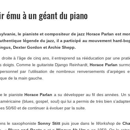
ir ému à un géant du piano
ylvanie, le pianiste et compositeur de jazz Horace Parlan est mor
Authentique légende du jazz, il a participé au mouvement hard-bo
Mingus, Dexter Gordon et Archie Shepp.
n droite à l’âge de cinq ans, il entreprend sa rééducation par une prat
is doigts. Comme le guitariste Django Reinhardt,
Horace Parlan
surmo
personnel par l’utilisation de nombreux renversements d’arpèges e
ique de la main gauche.
ue le pianiste
Horace Parlan
a su développer au fil des années. Un s
américaine (blues, gospel, soul) qui lui a permis de très bien s’adapte
 50/60 et de continuer à évoluer par la suite.
iens le saxophoniste
Sonny Stitt
puis joue dans le
Workshop
de
Cha