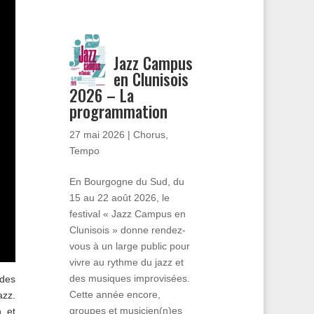
Jazz Campus
en Clunisois
2026 – La
programmation
27 mai 2026
|
Chorus
,
Tempo
En Bourgogne du Sud, du
15 au 22 août 2026, le
festival « Jazz Campus en
Clunisois » donne rendez-
vous à un large public pour
vivre au rythme du jazz et
des musiques improvisées.
 des
Cette année encore,
azz.
groupes et musicien(n)es
 et