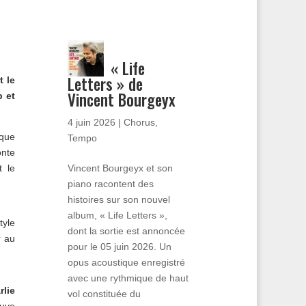
« Life
Letters » de
t le
Vincent Bourgeyx
p et
4 juin 2026
|
Chorus
,
ique
Tempo
nte
Vincent Bourgeyx et son
t le
piano racontent des
histoires sur son nouvel
album, « Life Letters »,
tyle
dont la sortie est annoncée
r au
pour le 05 juin 2026. Un
opus acoustique enregistré
avec une rythmique de haut
rlie
vol constituée du