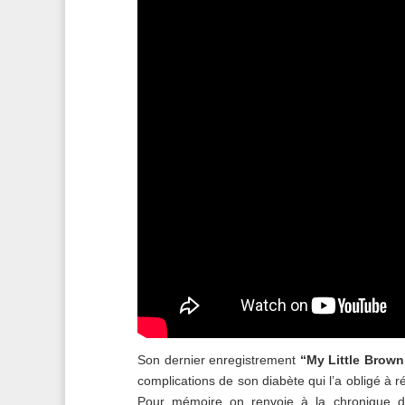
Son dernier enregistrement
“My Little Brow
complications de son diabète qui l’a obligé à 
Pour mémoire on renvoie à la chronique d