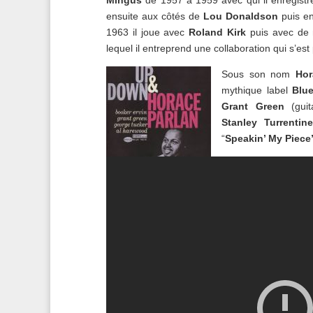
Mingus
de 1957 à 1959 avec qui il enregis
ensuite aux côtés de
Lou Donaldson
puis en
1963 il joue avec
Roland Kirk
puis avec de 
lequel il entreprend une collaboration qui s’es
Sous son nom
Hor
mythique label
Blu
Grant Green
(guit
Stanley Turrentine
“
Speakin’ My Piece