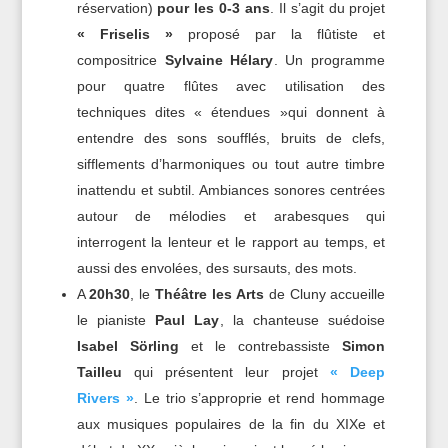
réservation)
pour les 0-3 ans
. Il s’agit du projet
« Friselis »
proposé par la flûtiste et
compositrice
Sylvaine Hélary
. Un programme
pour quatre flûtes avec utilisation des
techniques dites « étendues »qui donnent à
entendre des sons soufflés, bruits de clefs,
sifflements d’harmoniques ou tout autre timbre
inattendu et subtil. Ambiances sonores centrées
autour de mélodies et arabesques qui
interrogent la lenteur et le rapport au temps, et
aussi des envolées, des sursauts, des mots.
A
20h30
, le
Théâtre les Arts
de Cluny accueille
le pianiste
Paul Lay
, la chanteuse suédoise
Isabel Sörling
et le contrebassiste
Simon
Tailleu
qui présentent leur projet
« Deep
Rivers »
. Le trio s’approprie et rend hommage
aux musiques populaires de la fin du XIXe et