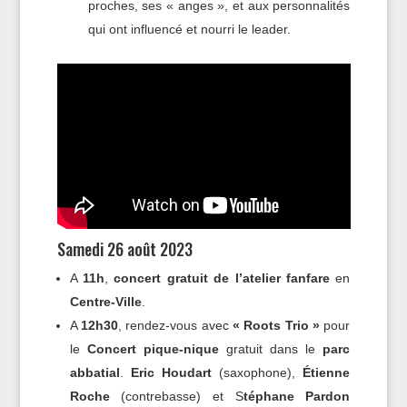
proches, ses « anges », et aux personnalités
qui ont influencé et nourri le leader.
Samedi 26 août 2023
A
11h
,
concert gratuit de l’atelier fanfare
en
Centre-Ville
.
A
12h30
, rendez-vous avec
« Roots Trio »
pour
le
Concert pique-nique
gratuit dans le
parc
abbatial
.
Eric Houdart
(saxophone),
Étienne
Roche
(contrebasse) et S
téphane Pardon