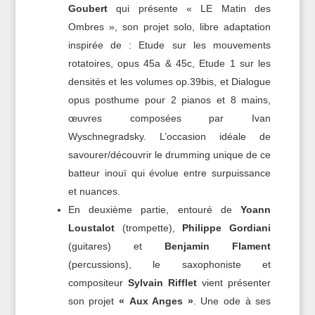
Goubert
qui présente « LE Matin des
Ombres », son projet solo, libre adaptation
inspirée de : Etude sur les mouvements
rotatoires, opus 45a & 45c, Etude 1 sur les
densités et les volumes op.39bis, et Dialogue
opus posthume pour 2 pianos et 8 mains,
œuvres composées par Ivan
Wyschnegradsky. L’occasion idéale de
savourer/découvrir le drumming unique de ce
batteur inouï qui évolue entre surpuissance
et nuances.
En deuxième partie, entouré de
Yoann
Loustalot
(trompette),
Philippe Gordiani
(guitares) et
Benjamin Flament
(percussions), le saxophoniste et
compositeur
Sylvain Rifflet
vient présenter
son projet
« Aux Anges »
. Une ode à ses