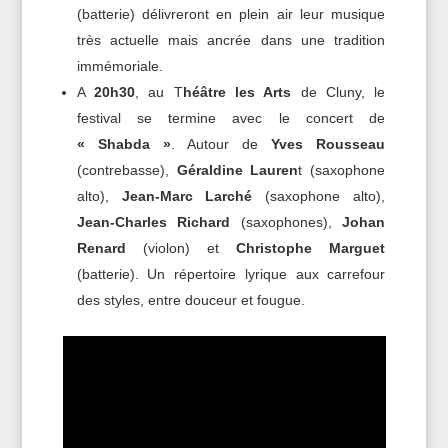
(batterie) délivreront en plein air leur musique
très actuelle mais ancrée dans une tradition
immémoriale.
A
20h30
, au T
héâtre les Arts
de Cluny, le
festival se termine avec le concert de
« Shabda »
. Autour de
Yves Rousseau
(contrebasse),
Géraldine Lauren
t (saxophone
alto),
Jean-Marc Larché
(saxophone alto),
Jean-Charles Richard
(saxophones),
Johan
Renard
(violon) et
Christophe Marguet
(batterie). Un répertoire lyrique aux carrefour
des styles, entre douceur et fougue.