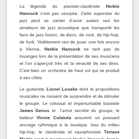
La légende du pianiste-claviériste
Herbie
Hancock
n’est pas usurpée. Cette superstar du
jazz peut se vanter d’avoir autant ravi les
amateurs de jazz acoustique que transporté les
fans de jazz-fusion, de disco, de rock, de hip-hop,
de funk. Visiblement ravi de jouer une fois encore
à Vienne,
Herbie Hancock
ne tarit pas de
louanges lors de la présentation de ses musiciens
et l’on s’aperçoit très vit la véracité de ses dires.
C’est bien un orchestre de haut vol qui se produit
à ses côtés.
Le guitariste
Lionel Loueke
dont le propositions
musicales ne cessent de surprendre et de stimuler
le groupe. Le colossal et imperturbable bassiste
James Genus
et l’
arme secrète
du groupe, le
batteur
Vinnie Colaiuta
assurent un puissant
ancrage rythmique à la musique. Issu du milieu
hip-hop, le claviériste et saxophoniste
Terrace