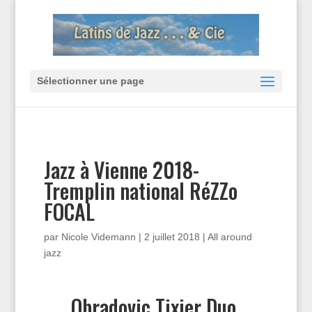
Sélectionner une page
Jazz à Vienne 2018-
Tremplin national RéZZo
FOCAL
par
Nicole Videmann
|
2 juillet 2018
|
All around
jazz
Obradovic Tixier Duo,