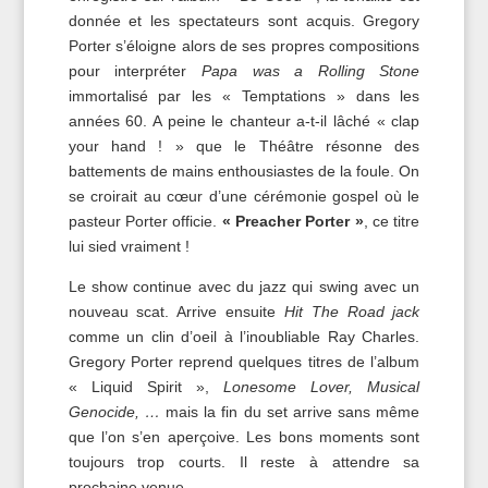
donnée et les spectateurs sont acquis. Gregory
Porter s’éloigne alors de ses propres compositions
pour interpréter
Papa was a Rolling Stone
immortalisé par les « Temptations » dans les
années 60. A peine le chanteur a-t-il lâché « clap
your hand ! » que le Théâtre résonne des
battements de mains enthousiastes de la foule. On
se croirait au cœur d’une cérémonie gospel où le
pasteur Porter officie.
« Preacher Porter »
, ce titre
lui sied vraiment !
Le show continue avec du jazz qui swing avec un
nouveau scat. Arrive ensuite
Hit The Road jack
comme un clin d’oeil à l’inoubliable Ray Charles.
Gregory Porter reprend quelques titres de l’album
« Liquid Spirit »,
Lonesome Lover, Musical
Genocide, …
mais la fin du set arrive sans même
que l’on s’en aperçoive. Les bons moments sont
toujours trop courts. Il reste à attendre sa
prochaine venue.