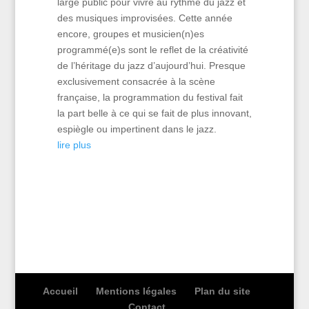
large public pour vivre au rythme du jazz et
des musiques improvisées. Cette année
encore, groupes et musicien(n)es
programmé(e)s sont le reflet de la créativité
de l’héritage du jazz d’aujourd’hui. Presque
exclusivement consacrée à la scène
française, la programmation du festival fait
la part belle à ce qui se fait de plus innovant,
espiègle ou impertinent dans le jazz.
lire plus
Accueil
Mentions légales
Plan du site
Contact