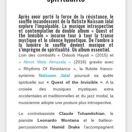
Après avoir porté la force de la résistance, le
souffle incandescent de la flutiste Naïssam Jalal
explore l’impalpable. La musique introspective
et contemplative du double album « Quest of
the Invisible » incarne tour à tour la transe
mystique et le silence hypnotique. De l’ombre à
la lumière le souffle devient musique et
s’imprègne de spiritualité. Un album essentiel.
Loin des combatifs « Osloob Hayati » (2015) et
« Almot Wala Almazala »
(2016) gravés avec
« Rhythms Of Resistance », la flutiste franco-
syrienne
Naïssam Jalal
poursuit sa quête
spirituelle sur
« Quest of the Invisible »
. A la
croisée des musiques mystiques extra
occidentales et traditionnelles et du jazz modal, la
musicienne adopte une posture plus introspective.
Le contrebassiste
Claude Tchamitchian
, le
pianiste
Leonardo Montana
et le batteur-
percussionniste
Hamid Drake
l’accompagnent