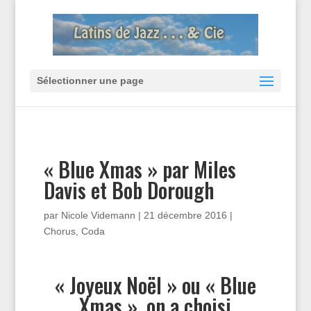
Sélectionner une page
« Blue Xmas » par Miles
Davis et Bob Dorough
par
Nicole Videmann
|
21 décembre 2016
|
Chorus
,
Coda
« Joyeux Noël » ou « Blue
Xmas », on a choisi