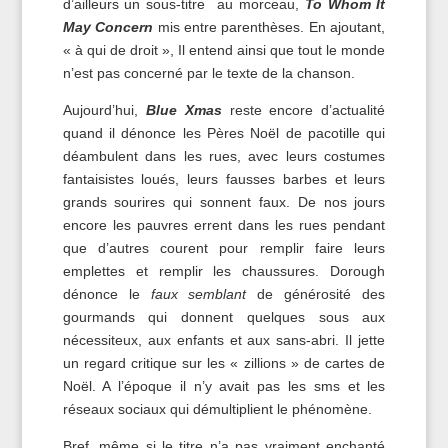
d’ailleurs un sous-titre au morceau,
To Whom It
May Concern
mis entre parenthèses. En ajoutant,
« à qui de droit », Il entend ainsi que tout le monde
n’est pas concerné par le texte de la chanson.
Aujourd’hui,
Blue Xmas
reste encore d’actualité
quand il dénonce les Pères Noël de pacotille qui
déambulent dans les rues, avec leurs costumes
fantaisistes loués, leurs fausses barbes et leurs
grands sourires qui sonnent faux. De nos jours
encore les pauvres errent dans les rues pendant
que d’autres courent pour remplir faire leurs
emplettes et remplir les chaussures. Dorough
dénonce le
faux semblant
de générosité des
gourmands qui donnent quelques sous aux
nécessiteux, aux enfants et aux sans-abri. Il jette
un regard critique sur les « zillions » de cartes de
Noël. A l’époque il n’y avait pas les sms et les
réseaux sociaux qui démultiplient le phénomène.
Bref, même si le titre n’a pas vraiment enchanté