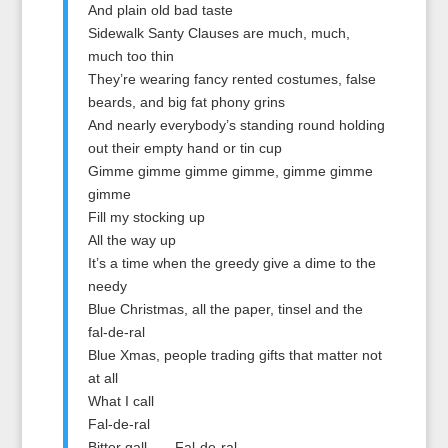
And plain old bad taste
Sidewalk Santy Clauses are much, much,
much too thin
They’re wearing fancy rented costumes, false
beards, and big fat phony grins
And nearly everybody’s standing round holding
out their empty hand or tin cup
Gimme gimme gimme gimme, gimme gimme
gimme
Fill my stocking up
All the way up
It’s a time when the greedy give a dime to the
needy
Blue Christmas, all the paper, tinsel and the
fal-de-ral
Blue Xmas, people trading gifts that matter not
at all
What I call
Fal-de-ral
Bitter gall . . . Fal-de-ral.