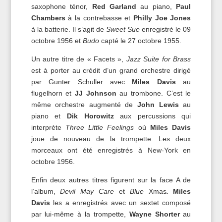
saxophone ténor,
Red Garland
au piano,
Paul
Chambers
à la contrebasse et
Philly Joe Jones
à la batterie. Il s’agit de
Sweet Sue
enregistré le 09
octobre 1956 et
Budo
capté le 27 octobre 1955.
Un autre titre de « Facets »,
Jazz Suite for Brass
est à porter au crédit d’un grand orchestre dirigé
par Gunter Schuller avec
Miles Davis
au
flugelhorn et
JJ Johnson
au trombone. C’est le
même orchestre augmenté de
John Lewis
au
piano et
Dik Horowitz
aux percussions qui
interprète
Three Little Feelings
où
Miles Davis
joue de nouveau de la trompette. Les deux
morceaux ont été enregistrés à New-York en
octobre 1956.
Enfin deux autres titres figurent sur la face A de
l’album,
Devil May Care
et
Blue
Xmas
.
Miles
Davis
les a enregistrés avec un sextet composé
par lui-même à la trompette,
Wayne Shorter
au