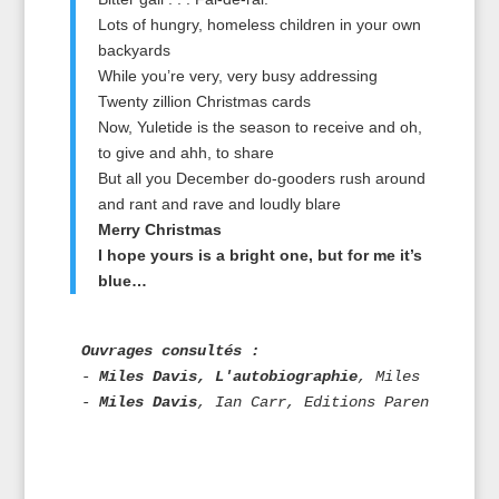
Lots of hungry, homeless children in your own
backyards
While you’re very, very busy addressing
Twenty zillion Christmas cards
Now, Yuletide is the season to receive and oh,
to give and ahh, to share
But all you December do-gooders rush around
and rant and rave and loudly blare
Merry Christmas
I hope yours is a bright one, but for me it’s
blue…
Ouvrages consultés : 
- 
Miles Davis, L'autobiographie
, Miles Davis av
- 
Miles Davis