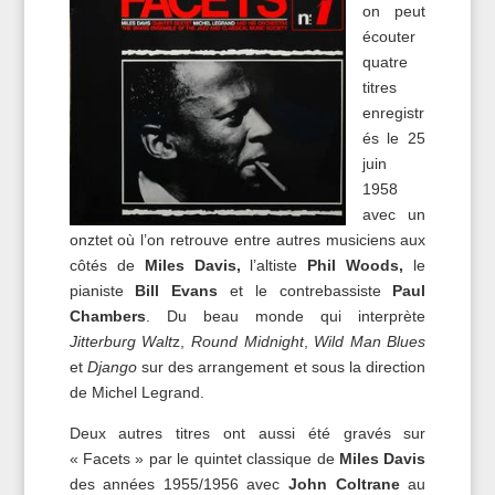
on peut
écouter
quatre
titres
enregistr
és le 25
juin
1958
avec un
onztet où l’on retrouve entre autres musiciens aux
côtés de
Miles Davis,
l’altiste
Phil Woods,
le
pianiste
Bill Evans
et le contrebassiste
Paul
Chambers
. Du beau monde qui interprète
Jitterburg Walt
z,
Round Midnight
,
Wild Man Blues
et
Django
sur des arrangement et sous la direction
de Michel Legrand.
Deux autres titres ont aussi été gravés sur
« Facets » par le quintet classique de
Miles Davis
des années 1955/1956 avec
John Coltrane
au