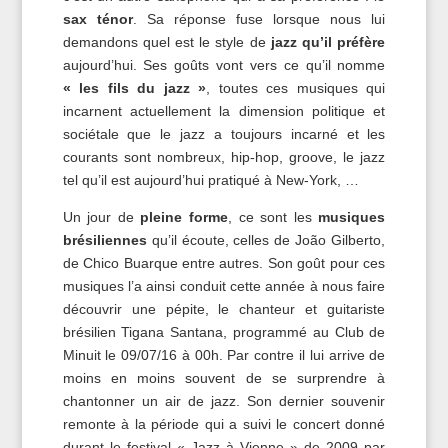
sax ténor
. Sa réponse fuse lorsque nous lui
demandons quel est le style de
jazz qu’il préfère
aujourd’hui. Ses goûts vont vers ce qu’il nomme
« les fils du jazz »
, toutes ces musiques qui
incarnent actuellement la dimension politique et
sociétale que le jazz a toujours incarné et les
courants sont nombreux, hip-hop, groove, le jazz
tel qu’il est aujourd’hui pratiqué à New-York, …
Un jour de
pleine forme
, ce sont les
musiques
brésiliennes
qu’il écoute, celles de João Gilberto,
de Chico Buarque entre autres. Son goût pour ces
musiques l’a ainsi conduit cette année à nous faire
découvrir une pépite, le chanteur et guitariste
brésilien Tigana Santana, programmé au Club de
Minuit le 09/07/16 à 00h. Par contre il lui arrive de
moins en moins souvent de se surprendre à
chantonner un air de jazz. Son dernier souvenir
remonte à la période qui a suivi le concert donné
durant le festival « Jazz à Vienne » de 2009 par