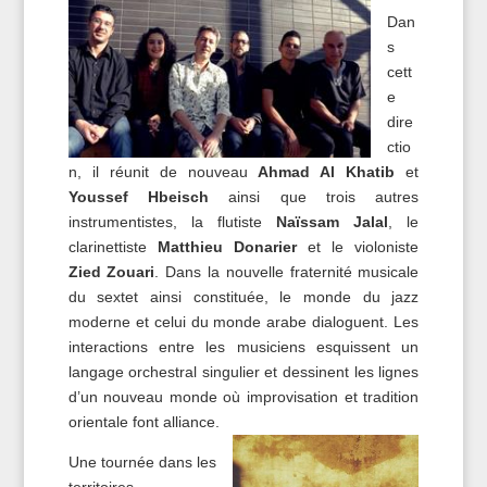
Dan
s
cett
e
dire
ctio
n, il réunit de nouveau
Ahmad Al Khatib
et
Youssef Hbeisch
ainsi que trois autres
instrumentistes, la flutiste
Naïssam Jalal
, le
clarinettiste
Matthieu Donarier
et le violoniste
Zied Zouari
. Dans la nouvelle fraternité musicale
du sextet ainsi constituée, le monde du jazz
moderne et celui du monde arabe dialoguent. Les
interactions entre les musiciens esquissent un
langage orchestral singulier et dessinent les lignes
d’un nouveau monde où improvisation et tradition
orientale font alliance.
Une tournée dans les