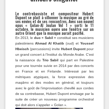
Le contrebassiste et compositeur Hubert
Dupont se plait à sillonner la musique au gré de
ses envies et de ses rencontres. Avec son nouvel
opus « Golan-Al Joulan Vol 1 » sorti le 11
octobre, le musicien ouvre une fenêtre sur un
autre Orient que la musique aurait pacifié.
En 2013, le
duo « Sabil »
constitué ses musiciens
palestiniens
Ahmad Al Khatib
(oud) et
Youssef
Hbeisch
(percussions) invite
Hubert Dupont
pour
un grand concert à l’Institut du Monde Arabe. C’est
la naissance du
Trio Sabil
qui part en Palestine
pour une tournée suivie en 2014 par des concerts
en France et en Finlande. Intéressé par les
métriques atypiques, la force expressive des
maqâms
et des modes en général, et toujours
avec le goût de l’improvisation chevillé aux cordes
de sa contrebasse, Hubert Dupont envisage par la
suite de créer un nouveau programme orchestral
qui doit alors s’appeler « Golan ».