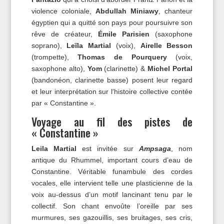
violence coloniale,
Abdullah Miniawy
, chanteur
égyptien qui a quitté son pays pour poursuivre son
rêve de créateur,
Émile Parisien
(saxophone
soprano),
Leïla Martial
(voix),
Airelle Besson
(trompette),
Thomas de Pourquery
(voix,
saxophone alto),
Yom
(clarinette) &
Michel Portal
(bandonéon, clarinette basse) posent leur regard
et leur interprétation sur l’histoire collective contée
par « Constantine ».
Voyage au fil des pistes de
« Constantine »
Leila Martial
est invitée sur
Ampsaga
, nom
antique du Rhummel, important cours d’eau de
Constantine. Véritable funambule des cordes
vocales, elle intervient telle une plasticienne de la
voix au-dessus d’un motif lancinant tenu par le
collectif. Son chant envoûte l’oreille par ses
murmures, ses gazouillis, ses bruitages, ses cris,