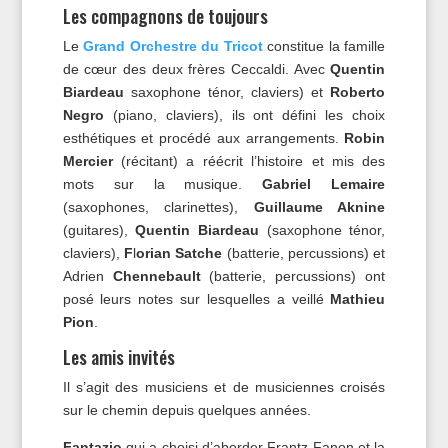
Les compagnons de toujours
Le
Grand Orchestre du Tricot
constitue la famille
de cœur des deux frères Ceccaldi. Avec
Quentin
Biardeau
saxophone ténor, claviers) et
Roberto
Negro
(piano, claviers), ils ont défini les choix
esthétiques et procédé aux arrangements.
Robin
Mercier
(récitant) a réécrit l’histoire et mis des
mots sur la musique.
Gabriel Lemaire
(saxophones, clarinettes),
Guillaume Aknine
(guitares),
Quentin Biardeau
(saxophone ténor,
claviers),
F
l
orian Satche
(batterie, percussions) et
Adrien
Chennebault
(batterie, percussions) ont
posé leurs notes sur lesquelles a veillé
Mathieu
Pion
.
Les amis invités
Il s’agit des musiciens et de musiciennes croisés
sur le chemin depuis quelques années.
Fantazio
qui a choisi d’aborder Frantz Fanon et la