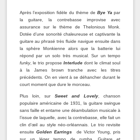
Après l’exposition fidèle du thème de
Bye Ya
par
la guitare, la contrebasse improvise avec
assurance sur le thème de Thelonious Monk.
Dotée d’une sonorité chaleureuse et captivante la
guitare au phrasé très fluide navigue ensuite dans
la sphère Monkienne alors que la batterie lui
répond par un solo très musical. Sur un tempo
funky
, le trio propose
Interlude
dont le climat soul
à la James brown tranche avec les titres
précédents. On en vient à se déhancher durant le
court moment que dure le morceau.
Plus loin, sur
Sweet and Lovely
, chanson
populaire américaine de 1931, la guitare swingue
sans faille et entame une déambulation musicale à
l’issue de laquelle, avec la contrebasse, elle fait un
clin d’œil au style néo-orléannais. Le trio revisite
ensuite
G
olden Earrings
de Victor Young, pris
sur un léger tempo de rumba. Guitare et