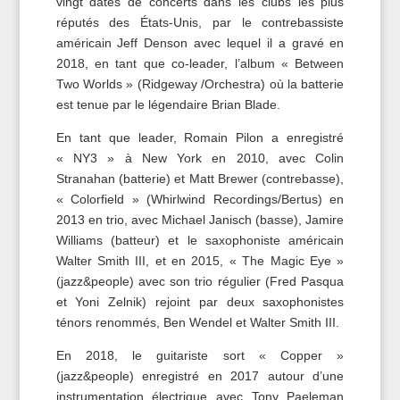
vingt dates de concerts dans les clubs les plus
réputés des États-Unis, par le contrebassiste
américain Jeff Denson avec lequel il a gravé en
2018, en tant que co-leader, l’album « Between
Two Worlds » (Ridgeway /Orchestra) où la batterie
est tenue par le légendaire Brian Blade.
En tant que leader, Romain Pilon a enregistré
« NY3 » à New York en 2010, avec Colin
Stranahan (batterie) et Matt Brewer (contrebasse),
« Colorfield » (Whirlwind Recordings/Bertus) en
2013 en trio, avec Michael Janisch (basse), Jamire
Williams (batteur) et le saxophoniste américain
Walter Smith III, et en 2015, « The Magic Eye »
(jazz&people) avec son trio régulier (Fred Pasqua
et Yoni Zelnik) rejoint par deux saxophonistes
ténors renommés, Ben Wendel et Walter Smith III.
En 2018, le guitariste sort « Copper »
(jazz&people) enregistré en 2017 autour d’une
instrumentation électrique avec Tony Paeleman