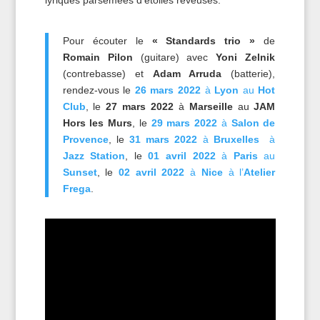
lyriques parsemées d’étoiles rêveuses.
Pour écouter le
« Standards trio »
de
Romain Pilon
(guitare) avec
Yoni Zelnik
(contrebasse) et
Adam Arruda
(batterie),
rendez-vous le
26 mars 2022
à
Lyon
au
Hot
Club
, le
27 mars 2022
à
Marseille
au
JAM
Hors les Murs
, le
29 mars 2022
à
Salon de
Provence
, le
31 mars 2022
à
Bruxelles
à
Jazz Station
, le
01 avril 2022
à
Paris
au
Sunset
, le
02 avril 2022
à
Nice
à l’
Atelier
Frega
.