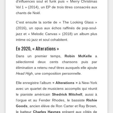
d’influences soul et funk puis « Merry Christmas
Vol 1 » (2014), un EP de trois titres consacrés aux
chants de Noël.
C’est ensuite la sortie de « The Looking Glass »
(2016), un opus aux échos raffinés de pop-soul-
jazz et « Melodic Canvas » (2018) un album plus
intime où jazz et soul cohabitent.
En 2020, « Alterations »
Dans un premier temps,
Robin McKelle
a
sélectionné deux cents chansons puis par
élimination a retenu neuf titres auxquels elle ajoute
Head High
, une composition personnelle.
Elle enregistre l’album
« Alterations »
à New-York
avec un quartet de musiciens accomplis qui réunit
le pianiste américain
Shedrick Mitchell
, aussi à
l’orgue et au Fender Rhodes, le bassiste
Richie
Goods
, ancien élève de Ron Carter et Ray Brown,
le batteur
Charles Haynes
présent aux côtés de