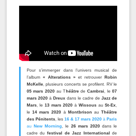
Pour s’immerger dans l’univers musical de
l’album
« Alterations »
et retrouver
Robin
McKelle
, plusieurs concerts se profilent. RV le
05 mars 2020
au T
héâtre
de
Cambrai
, le
07
mars 2020
à
Dreux
dans le cadre de
Jazz de
Mars
, le
13 mars 2020
à
Wissous
au
St-Ex
,
le
14 mars 2020
à
Montbrison
au
Théâtre
des Pénitents
, les
16 & 17 mars 2020
à
Paris
au
New Morning
, le
26 mars 2020
dans le
cadre du
festival de Jazz International
de