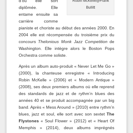
d’où elle sort
Robin McKelle@Frank
diplômée. Elle
Bullitt
entame ensuite sa
carrière comme
pianiste et choriste au début des années 2000. En
2004 elle est récompensée du troisième prix du
concours
Thelonious Monk Jazz Competition
de
Washington. Elle intègre alors le Boston Pops
Orchestra comme soliste.
Après un album auto-produit « Never Let Me Go »
(2000), la chanteuse enregistre « Introducing
Robin McKelle » (2006) et « Modern Antique »
(2008), ses deux premiers albums où elle reprend
des standards de jazz et de rythm’n blues des
années 40 et se produit accompagnée par un big
band. Après « Mess Around » (2010) entre rythm’n
blues, jazz et soul, elle sort avec son sextet
The
Flystones
« Soul Flower » (2012) et « Heart Of
Memphis » (2014), deux albums imprégnés