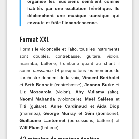
organisé les musiciens semblent comme
habités par une exaltation frénétique. Ils
déclenchent une musique transique qui
envoute et frôle l’incandescence.
Format XXL
Hormis le violoncelle et l’alto, tous les instruments
sont doublés, contrebasse, guitare, violon,
marimba, batterie, trombone quant au chant il
sonne
puissance 14
puisque tous les membres de
l’orchestre donnent de la voix,
Vincent Bertholet
et
Seth Bennett
(contrebasse),
Joanna Burke
et
Liz Moscarola
(violon),
Aby Vuliamy
(alto),
Naomi Mabanda
(violoncelle),
Maël Salètes
et
Titi
(guitare),
Anne Cardinaud
et
Aida Diop
(marimba),
George Murray
et
Séni
(trombone),
Guillaume Lantonnet
(percussions, batterie) et
Wilf Plum
(batterie).