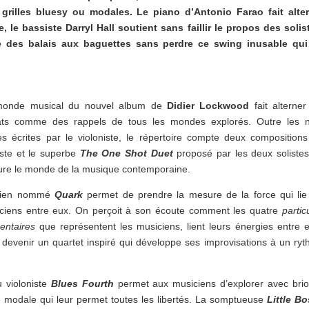
grilles bluesy ou modales. Le piano d’Antonio Farao fait alter
, le bassiste Darryl Hall soutient sans faillir le propos des solis
se des balais aux baguettes sans perdre ce swing inusable qui 
monde musical du nouvel album de
Didier Lockwood
fait alterner
ats comme des rappels de tous les mondes explorés. Outre les n
es écrites par le violoniste, le répertoire compte deux composition
iste et le superbe
The One Shot Duet
proposé par les deux soliste
eure le monde de la musique contemporaine.
bien nommé
Quark
permet de prendre la mesure de la force qui lie
ciens entre eux. On perçoit à son écoute comment les quatre
partic
entaires
que représentent les musiciens, lient leurs énergies entre e
 devenir un quartet inspiré qui développe ses improvisations à un ry
u violoniste
Blues Fourth
permet aux musiciens d’explorer avec bri
le modale qui leur permet toutes les libertés. La somptueuse
Little B