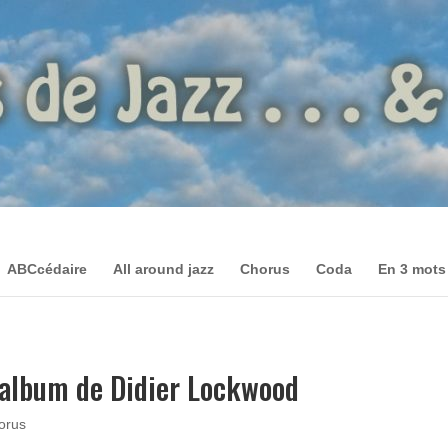
ABCcédaire
All around jazz
Chorus
Coda
En 3 mots
l album de Didier Lockwood
orus