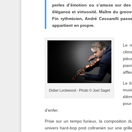
perles d’émotion ou s’amuse sur des 
élégance et virtuosité. Maître du groove
Fin rythmicien, André Ceccarelli pas
appartient en propre.
Le 
clim
pièc
pian
affl
Le 
musi
Didier Lockwood - Photo © Joel Saget
élém
pour
d’enfer.
Prise sur un tempo furieux, la composition d
univers hard-bop post coltranien sur une gril