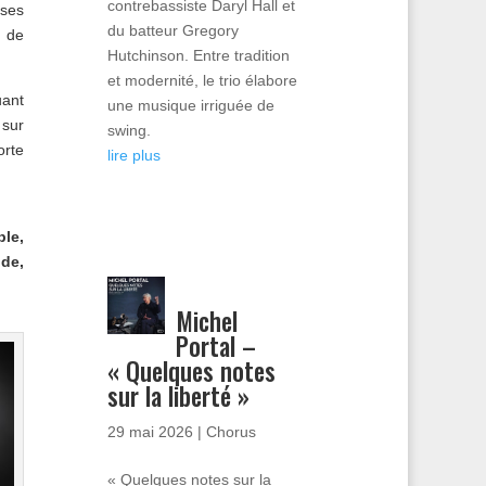
contrebassiste Daryl Hall et
 ses
du batteur Gregory
m de
Hutchinson. Entre tradition
et modernité, le trio élabore
uant
une musique irriguée de
 sur
swing.
orte
lire plus
le,
nde,
Michel
Portal –
« Quelques notes
sur la liberté »
29 mai 2026
|
Chorus
« Quelques notes sur la