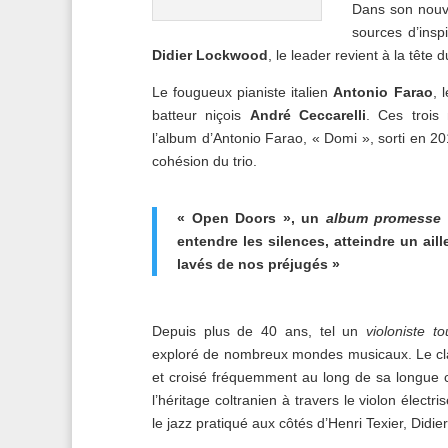
Dans son nouv
sources d’insp
Didier Lockwood
, le leader revient à la tête 
Le fougueux pianiste italien
Antonio Farao
, 
batteur niçois
André Ceccarelli
. Ces trois 
l’album d’Antonio Farao, « Domi », sorti en 201
cohésion du trio.
« Open Doors », un
album promesse
entendre les silences, atteindre un aill
lavés de nos préjugés »
Depuis plus de 40 ans, tel un
violoniste to
exploré de nombreux mondes musicaux. Le cla
et croisé fréquemment au long de sa longue c
l’héritage coltranien à travers le violon élect
le jazz pratiqué aux côtés d’Henri Texier, Didi