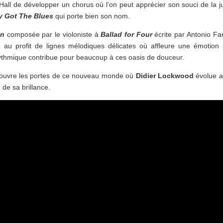
all de développer un chorus où l’on peut apprécier son souci de la j
ly Got The Blues
qui porte bien son nom.
in
composée par le violoniste à
Ballad for Four
écrite par Antonio Fa
e au profit de lignes mélodiques délicates où affleure une émotion
rythmique contribue pour beaucoup à ces oasis de douceur.
, ouvre les portes de ce nouveau monde où
Didier Lockwood
évolue a
u de sa brillance.