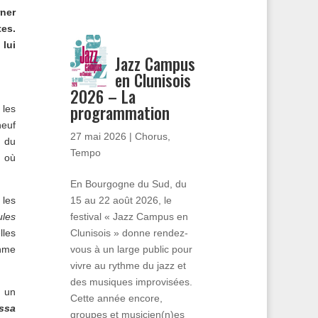
ner
tes.
lui
Jazz Campus
en Clunisois
2026 – La
programmation
 les
euf
27 mai 2026
|
Chorus
,
s du
Tempo
s où
En Bourgogne du Sud, du
15 au 22 août 2026, le
 les
festival « Jazz Campus en
ules
Clunisois » donne rendez-
lles
vous à un large public pour
thme
vivre au rythme du jazz et
des musiques improvisées.
o un
Cette année encore,
ossa
groupes et musicien(n)es