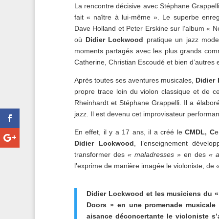
La rencontre décisive avec Stéphane Grappelli q
fait « naître à lui-même ». Le superbe enre
Dave Holland et Peter Erskine sur l’album «
où
Didier Lockwood
pratique un jazz moder
moments partagés avec les plus grands comme 
Catherine, Christian Escoudé et bien d’autres 
Après toutes ses aventures musicales,
Didier
propre trace loin du violon classique et de c
Rheinhardt et Stéphane Grappelli. Il a élaboré
jazz. Il est devenu cet improvisateur performa
En effet, il y a 17 ans, il a créé le
CMDL, C
e
Didier Lockwood
, l’enseignement dévelop
transformer des
« maladresses »
en des
« a
l’exprime de manière imagée le violoniste, de
Didier Lockwood et les musiciens du « 
Doors » en une promenade musicale s
aisance déconcertante le violoniste s