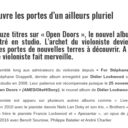
vre les portes d’un ailleurs pluriel
ouze titres sur « Open Doors », le nouvel al
ré en studio. L’archet du violoniste devi
s portes de nouvelles terres à découvrir. A
 violoniste fait merveille.
mblé long aux admirateurs du violoniste depuis
« For Stéphan
phane Grappelli, dernier album enregistré par
Didier Lockwood
s
studio en 2008. Leur patience est récompensée puisque le
25 novem
en Doors »
(AMES/OkeH/Sony
)
, le nouvel album de
Didier Lockwoo
oloniste est apparu sur plusieurs autres albums comme « Live
n 2010 avec le pianiste danois Niels Lan Doky et son trio, « Brothers 
 frère le pianiste Francis Lockwood et « Apesantar », un opus de
016 avec Benoît Sourisse, Philippe Balatier et André Charlier.