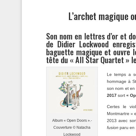
L’archet magique ou
Son nom en lettres d’or et d
de Didier Lockwood enregist
baguette magique et ouvre le
tête du « All Star Quartet » le
Le temps a se
hommage à Sté
son nom et en 
2017
sort
« Op
Certes le vi
Montmartre » e
2013 avec son
Album « Open Doors ».-
fusion
paru en 2
Couverture © Natacha
Lockwood