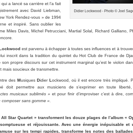
ui a lancé sa carrière et l’a fait
gistrement avec David Liebman,
Didier Lockwood - Photo © Joel Sag
 New York Rendez-vous » de 1994
ne et inspiré. Sans oublier les
Miles Davis, Michel Petrucciani, Martial Solal, Richard Galliano, Ph
encore.
 Lockwood
est parvenu à échapper à toutes ses influences et à trouve
elui inscrit dans la tradition du quintet du Hot Club de France de Dj
 son propre discours sur cet instrument marginal qu’est le violon dan
nt mais soucieux de transmettre.
ntre des
M
usiques
D
idier
L
ockwood, où il est encore très impliqué. 
pé doit permettre aux musiciens de s’exprimer en toute liberté
ctes musicaux sublimés »
et pour finir d’improviser c’est à dire, c
« composer sans gomme »
.
All Star Quartet » transforment les douze plages de l’album « 
omptueuse et réjouissante. Avec une énergie inépuisable et 
’amuse sur les tempi rapides, transforme les notes des ballade