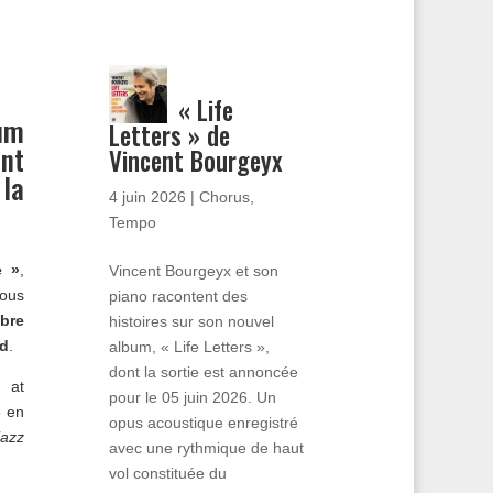
« Life
bum
Letters » de
ent
Vincent Bourgeyx
 la
4 juin 2026
|
Chorus
,
Tempo
e »
,
Vincent Bourgeyx et son
ous
piano racontent des
bre
histoires sur son nouvel
d
.
album, « Life Letters »,
dont la sortie est annoncée
 at
pour le 05 juin 2026. Un
» en
opus acoustique enregistré
jazz
avec une rythmique de haut
vol constituée du