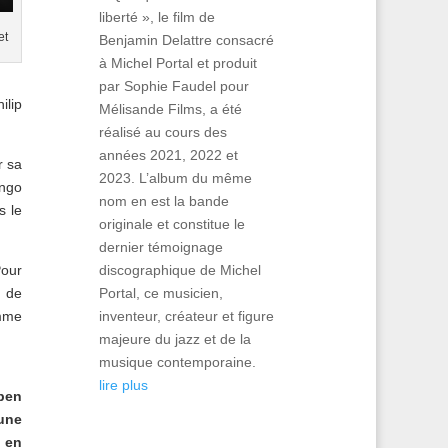
liberté », le film de
et
Benjamin Delattre consacré
à Michel Portal et produit
par Sophie Faudel pour
ilip
Mélisande Films, a été
réalisé au cours des
années 2021, 2022 et
r sa
2023. L’album du même
ango
nom en est la bande
s le
originale et constitue le
dernier témoignage
discographique de Michel
Pour
Portal, ce musicien,
, de
inventeur, créateur et figure
omme
majeure du jazz et de la
musique contemporaine.
lire plus
Open
une
s en