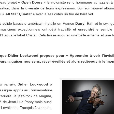
eau projet
« Open Doors »
le violoniste rend hommage au jazz et à
iration, dans la diversité de leurs expressions. Sur son nouvel albu
du
« All Star Quartet »
avec à ses côtés un trio de haut vol.
le solide bassiste américain installé en France
Darryl Hall
et le swing
musiciens exceptionnels ont déjà travaillé et enregistré ensemble
1 sous le label Cristal. Cela laisse augurer une belle entente et une f
que Didier Lockwood propose pour « Apprendre à voir l’invisib
eurs, aiguiser nos sens, rêver éveillés et alors redécouvrir le mo
ut terrain
,
Didier Lockwood
a
ssique appris au Conservatoire
arrière, le jazz-rock de Magma,
risé de Jean-Luc Ponty mais aussi
er Levallet ou François Jeanneau.