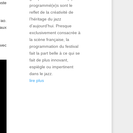
uste
programmé(e)s sont le
reflet de la créativité de
l’héritage du jazz
rao.
d’aujourd’hui. Presque
 aux
exclusivement consacrée à
la scène française, la
vec
programmation du festival
fait la part belle à ce qui se
fait de plus innovant,
espiègle ou impertinent
dans le jazz.
lire plus