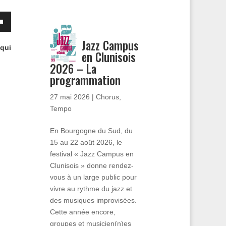
Jazz Campus
qui
as
en Clunisois
2026 – La
nter
programmation
27 mai 2026
|
Chorus
,
er
Tempo
.
En Bourgogne du Sud, du
15 au 22 août 2026, le
festival « Jazz Campus en
Clunisois » donne rendez-
vous à un large public pour
vivre au rythme du jazz et
des musiques improvisées.
Cette année encore,
groupes et musicien(n)es