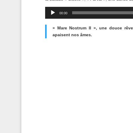
Lecteur
00:00
audio
« Mare Nostrum II », une douce rêve
apaisent nos âmes.