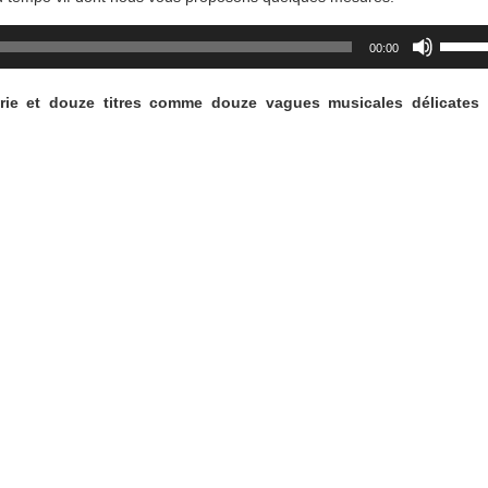
Utilisez
00:00
les
flèches
rie et douze titres comme douze vagues musicales délicates 
haut/b
pour
augme
ou
diminu
le
volume