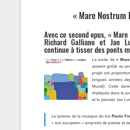
« Mare Nostrum II
Avec ce second opus, « Mare N
Richard Galliano et Jan L
continue à tisser des ponts 
La sortie de
« Mare
avaient goûté au pre
projet est proportio
longues années de
Mundi). Cette duré
impliqués dans le pro
et le pianiste Jan L
Le lyrisme de la musique du trio
Paolo Fr
« son européen » empreint de poésie et de