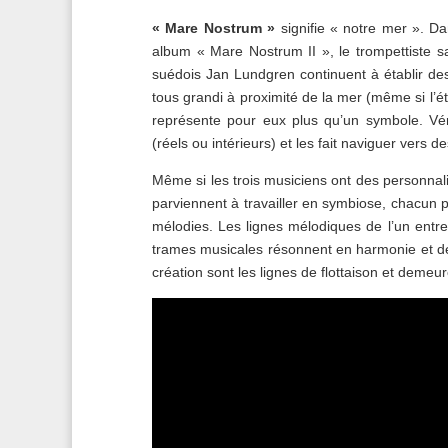
« Mare Nostrum »
signifie « notre mer ». D
album « Mare Nostrum II », le trompettiste sa
suédois Jan Lundgren continuent à établir des 
tous grandi à proximité de la mer (même si l’
représente pour eux plus qu’un symbole. Véri
(réels ou intérieurs) et les fait naviguer vers de
Même si les trois musiciens ont des personnalité
parviennent à travailler en symbiose, chacun pa
mélodies. Les lignes mélodiques de l’un entrec
trames musicales résonnent en harmonie et déf
création sont les lignes de flottaison et demeu