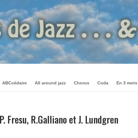
ABCcédaire
All around jazz
Chorus
Coda
En 3 mots
. Fresu, R.Galliano et J. Lundgren