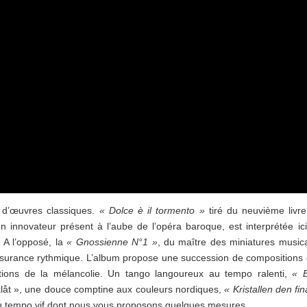
s d’œuvres classiques.
« Dolce è il tormento »
tiré du neuvième livr
innovateur présent à l’aube de l’opéra baroque, est interprétée ic
 A l’opposé, la
« Gnossienne N°1 »
, du maître des miniatures music
assurance rythmique. L’album propose une succession de compositions
rations de la mélancolie. Un tango langoureux au tempo ralenti,
« B
klåt », une douce comptine aux couleurs nordiques,
« Kristallen den fin
u tempo vif dont nous vous proposons quelques mesures.