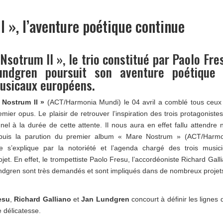
 », l’aventure poétique continue
sotrum II », le trio constitué par Paolo Fre
undgren poursuit son aventure poétique 
musicaux européens.
 Nostrum II »
(ACT/Harmonia Mundi) le 04 avril a comblé tous ceux
mier opus. Le plaisir de retrouver l’inspiration des trois protagoniste
nnel à la durée de cette attente. Il nous aura en effet fallu attendre 
puis la parution du premier album « Mare Nostrum » (ACT/Harmo
e s’explique par la notoriété et l’agenda chargé des trois music
jet. En effet, le trompettiste Paolo Fresu, l’accordéoniste Richard Gall
undgren sont très demandés et sont impliqués dans de nombreux projet
esu
,
Richard Galliano
et
Jan Lundgren
concourt à définir les lignes 
 délicatesse.