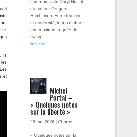
contrebassiste Daryl Hall et
du batteur Gregory
uvel
Hutchinson. Entre tradition
iste
et modernité, le trio élabore
 ont
une musique irriguée de
er »
swing.
ages
lire plus
 ils
 les
 Les
é et
Michel
Portal –
« Quelques notes
sur la liberté »
29 mai 2026
|
Chorus
« Quelques notes sur la