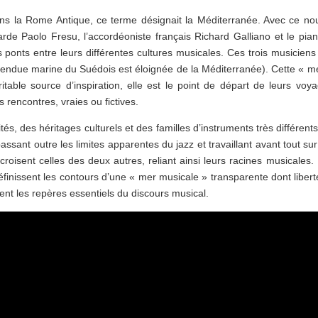
ans la Rome Antique, ce terme désignait la Méditerranée. Avec ce no
rde Paolo Fresu, l’accordéoniste français Richard Galliano et le pian
ponts entre leurs différentes cultures musicales. Ces trois musiciens
étendue marine du Suédois est éloignée de la Méditerranée). Cette « m
table source d’inspiration, elle est le point de départ de leurs voy
s rencontres, vraies ou fictives.
s, des héritages culturels et des familles d’instruments très différents,
ssant outre les limites apparentes du jazz et travaillant avant tout sur
roisent celles des deux autres, reliant ainsi leurs racines musicales.
inissent les contours d’une « mer musicale » transparente dont libert
rent les repères essentiels du discours musical.