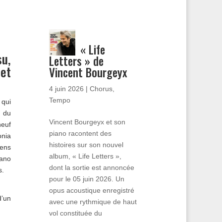
« Life
su,
Letters » de
et
Vincent Bourgeyx
4 juin 2026
|
Chorus
,
Tempo
 qui
s du
Vincent Bourgeyx et son
neuf
piano racontent des
nia
histoires sur son nouvel
iens
album, « Life Letters »,
iano
dont la sortie est annoncée
s.
pour le 05 juin 2026. Un
opus acoustique enregistré
d’un
avec une rythmique de haut
vol constituée du