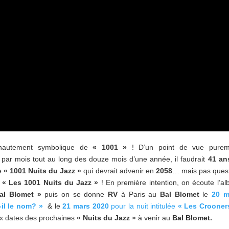
 hautement symbolique de
« 1001 »
! D’un point de vue purem
par mois tout au long des douze mois d’une année, il faudrait
41 an
de
« 1001 Nuits du Jazz »
qui devrait advenir en
2058
… mais pas ques
r
« Les 1001 Nuits du Jazz »
! En première intention, on écoute l’a
al Blomet »
puis on se donne
RV
à Paris au
Bal Blomet
le
20 m
-il le nom? »
& le
21 mars 2020
pour la nuit intitulée
« Les Crooner
x dates des prochaines
« Nuits du Jazz »
à venir au
Bal Blomet.