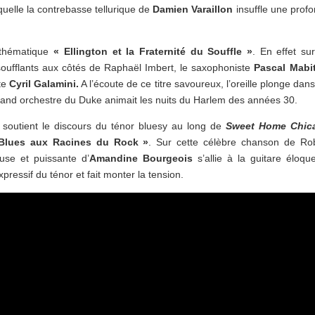
quelle la contrebasse tellurique de
Damien Varaillon
insuffle une prof
 thématique
« Ellington et la Fraternité du Souffle »
. En effet su
soufflants aux côtés de Raphaël Imbert, le saxophoniste
Pascal Mabit
te
Cyril Galamini.
A l’écoute de ce titre savoureux, l’oreille plonge dans
rand orchestre du Duke animait les nuits du Harlem des années 30.
 soutient le discours du ténor bluesy au long de
Sweet Home Chic
Blues aux Racines du Rock »
. Sur cette célèbre chanson de Ro
use et puissante d’
Amandine Bourgeois
s’allie à la guitare éloqu
xpressif du ténor et fait monter la tension.