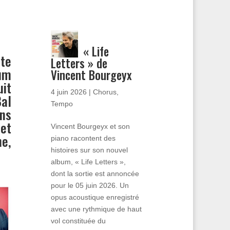
« Life
te
Letters » de
bum
Vincent Bourgeyx
it
4 juin 2026
|
Chorus
,
al
Tempo
ens
et
Vincent Bourgeyx et son
ne,
piano racontent des
histoires sur son nouvel
album, « Life Letters »,
dont la sortie est annoncée
pour le 05 juin 2026. Un
opus acoustique enregistré
avec une rythmique de haut
vol constituée du