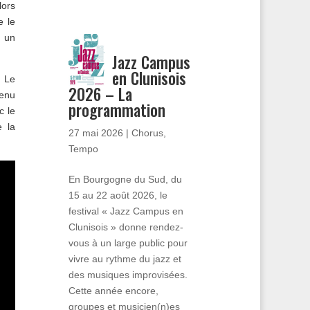
lors
e le
r un
Jazz Campus
en Clunisois
.
Le
2026 – La
enu
programmation
c le
e la
27 mai 2026
|
Chorus
,
Tempo
En Bourgogne du Sud, du
15 au 22 août 2026, le
festival « Jazz Campus en
Clunisois » donne rendez-
vous à un large public pour
vivre au rythme du jazz et
des musiques improvisées.
Cette année encore,
groupes et musicien(n)es