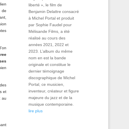
lien
liberté », le film de
s de
Benjamin Delattre consacré
ant,
à Michel Portal et produit
sion
par Sophie Faudel pour
ntes
Mélisande Films, a été
réalisé au cours des
années 2021, 2022 et
l’on
2023. L’album du même
ree
nom en est la bande
ses
originale et constitue le
bien
dernier témoignage
discographique de Michel
Portal, ce musicien,
des
inventeur, créateur et figure
s et
majeure du jazz et de la
t au
musique contemporaine.
lire plus
sant