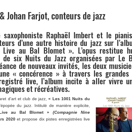
& Johan Farjot, conteurs de jazz
 saxophoniste Raphaël Imbert et le pianis
teurs d’une autre histoire du jazz sur l’al
 Live au Bal Blomet ». L’opus restitue hu
 de six Nuits du Jazz organisées par Le B
éance de nouveaux invités, les deux musici
une « concérence » à travers les grandes 
registré live, l’album incite à aller vivre u
magiques et récréatives.
aret d’art et club de jazz,
« Les 1001 Nuits du
’épopée du jazz. Intitulé de manière explicite,
Live au Bal Blomet »
(Compagnie Nine
rs 2020
et propose dix pistes enregistrées live