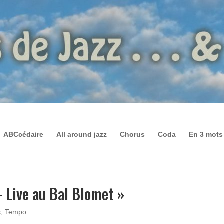
ABCcédaire
All around jazz
Chorus
Coda
En 3 mots
– Live au Bal Blomet »
s
,
Tempo