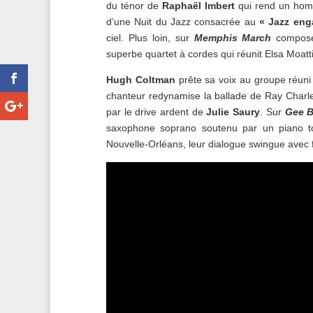
du ténor de
Raphaël Imbert
qui rend un homm
d’une Nuit du Jazz consacrée au
« Jazz eng
ciel. Plus loin, sur
Memphis March
composé 
superbe quartet à cordes qui réunit Elsa Moatt
Hugh Coltman
prête sa voix au groupe réuni 
chanteur redynamise la ballade de Ray Charl
par le drive ardent de
Julie Saury
. Sur
Gee B
saxophone soprano soutenu par un piano to
Nouvelle-Orléans, leur dialogue swingue avec 