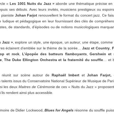
ycle «
Les 1001 Nuits du Jazz »
aborde une thématique précise en 
puis ses débuts. Avec leurs invités, musiciens prestigieux ou espoir
e pianiste
Johan Farjot
renouvellent le format du concert jazz. Ce fais
ère ludique et pédagogique en leur fournissant des clés de compréhen
istes, de standards, d’épisodes ou de notions musicologiques marqua
u Jazz »
, explore un style, une époque, un auteur, une étape, comme 
itres éclairent d’emblée sur le thème de la soirée…
Jazz et Country
,
F
pop et rock
,
L’épopée des batteurs flamboyants
,
Gershwin et 
e
,
The Duke Ellington Orchestra et la fraternité du souffle
… et 
rt réunit sur scène autour de
Raphaël Imbert
et
Johan Farjot,
s talents issus du Conservatoire National Supérieur de Musique de Pari
si les deux
Maitres de Cérémonie
de ces « Nuits du Jazz » proposen
’ils rendent ainsi plus accessible.
moire de Didier Lockwood,
Blues for Angels
résonne du souffle puis