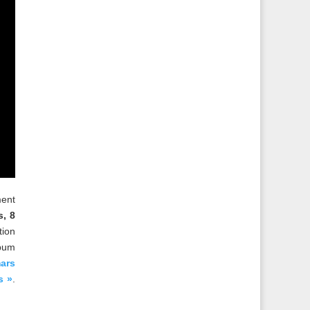
ent
s, 8
tion
lbum
ars
s »
.