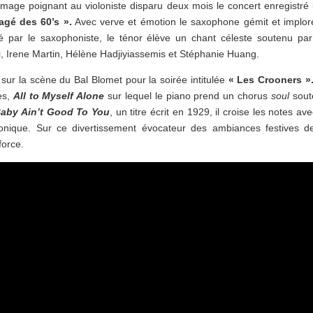
age poignant au violoniste disparu deux mois le concert enregistré 
agé des 60’s ».
Avec verve et émotion le saxophone gémit et implor
par le saxophoniste, le ténor élève un chant céleste soutenu pa
i, Irene Martin, Hélène Hadjiyiassemis et Stéphanie Huang.
sur la scène du Bal Blomet pour la soirée intitulée
« Les Crooners »
es,
All to Myself Alone
sur lequel le piano prend un chorus
soul
sout
aby Ain’t Good To You
, un titre écrit en 1929, il croise les notes ave
nique. Sur ce divertissement évocateur des ambiances festives d
force.