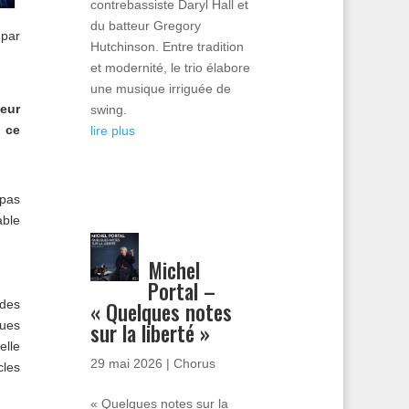
contrebassiste Daryl Hall et
du batteur Gregory
 par
Hutchinson. Entre tradition
et modernité, le trio élabore
une musique irriguée de
eur
swing.
d ce
lire plus
 pas
able
Michel
Portal –
« Quelques notes
 des
sur la liberté »
ques
elle
29 mai 2026
|
Chorus
cles
« Quelques notes sur la