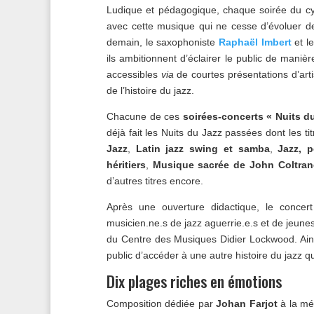
Ludique et pédagogique, chaque soirée du c
avec cette musique qui ne cesse d’évoluer de
demain, le saxophoniste
Raphaël Imbert
et l
ils ambitionnent d’éclairer le public de mani
accessibles
via
de courtes présentations d’art
de l’histoire du jazz.
Chacune de ces
soirées-concerts « Nuits d
déjà fait les Nuits du Jazz passées dont les t
Jazz
,
Latin jazz swing et samba
,
Jazz, 
héritiers
,
Musique sacrée de John Coltran
d’autres titres encore.
Après une ouverture didactique, le conce
musicien.ne.s de jazz aguerrie.e.s et de jeune
du Centre des Musiques Didier Lockwood. Ain
public d’accéder à une autre histoire du jazz qu
Dix plages riches en émotions
Composition dédiée par
Johan Farjot
à la mé