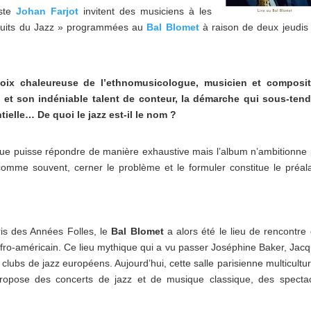
iste
Johan Farjot
invitent des musiciens à les
 Nuits du Jazz » programmées au
Bal Blomet
à raison de deux jeudis
voix chaleureuse de l’ethnomusicologue, musicien et composit
 et son indéniable talent de conteur, la démarche qui sous-ten
ielle… De quoi le jazz est-il le nom ?
que puisse répondre de manière exhaustive mais l’album n’ambitionne
t comme souvent, cerner le problème et le formuler constitue le préal
is des Années Folles, le
Bal Blomet
a alors été le lieu de rencontre
afro-américain. Ce lieu mythique qui a vu passer Joséphine Baker, Jac
clubs de jazz européens. Aujourd’hui, cette salle parisienne multicultur
propose des concerts de jazz et de musique classique, des specta