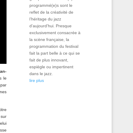
programmé(e)s sont le
reflet de la créativité de
l’héritage du jazz
d’aujourd’hui. Presque
exclusivement consacrée à
la scène française, la
programmation du festival
fait la part belle à ce qui se
fait de plus innovant,
espiègle ou impertinent
an-
dans le jazz.
s le
lire plus
 par
înes
itre
 sur
elui
isse