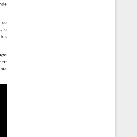
onde
r ce
,
le
 les
ago
bert
ente