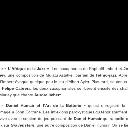
ème
« L’Afrique et le Jazz »
. Les saxophones de Raphaël Imbert et
Je
Sew
, une composition de Mulatu Astatke, parrain de l’
ethio-jazz
. Aprè
 d’Imbert évoque quelque peu le jeu d’Albert Ayler. Plus tard, soutenus
e
Felipe Cabrera
, les deux saxophonistes se libèrent ensuite des cha
Marley que chante
Aurore Imbert
.
e
« Daniel Humair et l’Art de la Batterie »
qu’est enregistré le t
mage à John Coltrane. Les inflexions paroxystiques du ténor soufflent
avive avec le soutien du jeu puissant de
Daniel Humair
qui rappelle c
ux sur
Gravenstein
, une autre composition de Daniel Humair. On se la