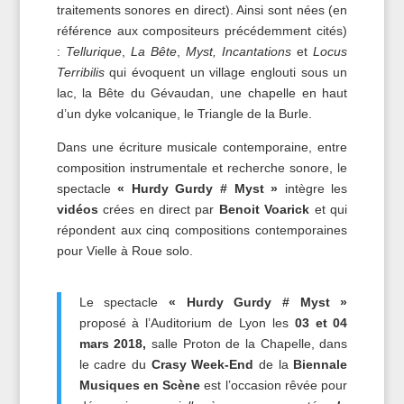
traitements sonores en direct). Ainsi sont nées (en
référence aux compositeurs précédemment cités)
:
Tellurique
,
La Bête
,
Myst,
Incantations
et
Locus
Terribilis
qui évoquent un village englouti sous un
lac, la Bête du Gévaudan, une chapelle en haut
d’un dyke volcanique, le Triangle de la Burle.
Dans une écriture musicale contemporaine, entre
composition instrumentale et recherche sonore, le
spectacle
« Hurdy Gurdy # Myst »
intègre les
vidéos
crées en direct par
Benoit Voarick
et qui
répondent aux cinq compositions contemporaines
pour Vielle à Roue solo.
Le spectacle
« Hurdy Gurdy # Myst »
proposé à l’Auditorium de Lyon les
03 et 04
mars 2018,
salle Proton de la Chapelle, dans
le cadre du
Crasy Week-End
de la
Biennale
Musiques en Scène
est l’occasion rêvée pour