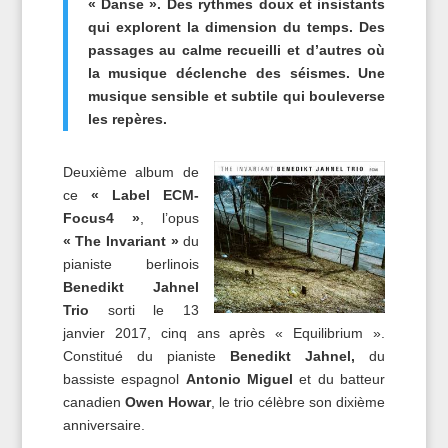
« Danse ». Des rythmes doux et insistants
qui explorent la dimension du temps. Des
passages au calme recueilli et d’autres où
la musique déclenche des séismes. Une
musique sensible et subtile qui bouleverse
les repères.
Deuxième album de
ce
« Label ECM-
Focus4 »
, l’opus
« The Invariant »
du
pianiste berlinois
Benedikt Jahnel
Trio
sorti le 13
janvier 2017, cinq ans après « Equilibrium ».
Constitué du pianiste
Benedikt Jahnel,
du
bassiste espagnol
Antonio Miguel
et du batteur
canadien
Owen Howar
, le trio célèbre son dixième
anniversaire.