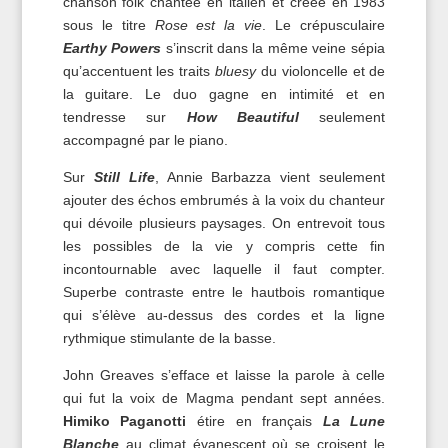
chanson folk chantée en italien et créée en 1983
sous le titre
Rose est la vie
. Le crépusculaire
Earthy Powers
s’inscrit dans la même veine sépia
qu’accentuent les traits
bluesy
du violoncelle et de
la guitare. Le duo gagne en intimité et en
tendresse sur
How Beautiful
seulement
accompagné par le piano.
Sur
Still Life
, Annie Barbazza vient seulement
ajouter des échos embrumés à la voix du chanteur
qui dévoile plusieurs paysages. On entrevoit tous
les possibles de la vie y compris cette fin
incontournable avec laquelle il faut compter.
Superbe contraste entre le hautbois romantique
qui s’élève au-dessus des cordes et la ligne
rythmique stimulante de la basse.
John Greaves s’efface et laisse la parole à celle
qui fut la voix de Magma pendant sept années.
Himiko Paganotti
étire en français
La Lune
Blanche
au climat évanescent où se croisent le