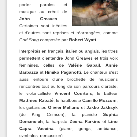
porter paroles et
musique au crédit de
John Greaves
.
Certaines sont inédites
et d’autres sont reprises et réarrangées, comme
God Song
composée par
Robert Wyatt
.
Interprétés en français, italien ou anglais, les titres
permettent d’entendre John Greaves et trois voix
féminines, celles de
Valérie Gabail
,
Annie
Barbazza
et
Himiko Paganotti
. Le chanteur s’est
aussi entouré d’une brochette de musiciens
rencontrés tout au long de son parcours d’artiste,
le violoncelliste
Vincent Courtois
, le batteur
Matthieu Rabaté
, le hautboïste
Camillo Mozzoni
,
les guitaristes
Olivier Mellano
et
Jakko Jakksyk
(de King Crimson), la pianiste
Sophia
Domancich
, la harpiste
Zeena Parkins
et
Lino
Capra Vaccina
(piano, gongs, ambiance,
cymbales, percussion).