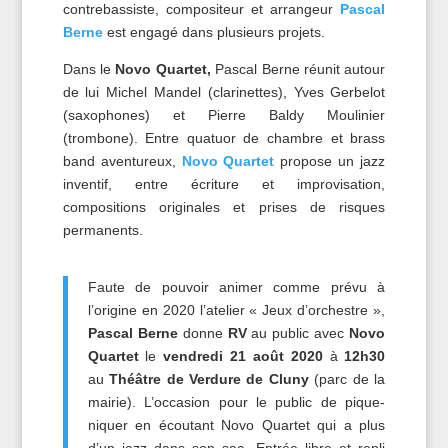
contrebassiste, compositeur et arrangeur
Pascal
Berne
est engagé dans plusieurs projets.
Dans le
Novo Quartet,
Pascal Berne réunit autour
de lui Michel Mandel (clarinettes), Yves Gerbelot
(saxophones) et Pierre Baldy Moulinier
(trombone). Entre quatuor de chambre et brass
band aventureux,
Novo Quartet
propose un jazz
inventif, entre écriture et improvisation,
compositions originales et prises de risques
permanents.
Faute de pouvoir animer comme prévu à
l’origine en 2020 l’atelier « Jeux d’orchestre »,
Pascal Berne
donne
RV
au public avec
Novo
Quartet
le
vendredi 21 août 2020
à
12h30
au
Théâtre de Verdure de Cluny
(parc de la
mairie). L’occasion pour le public de pique-
niquer en écoutant Novo Quartet qui a plus
d’un jazz dans son sac. Entrée libre et repli