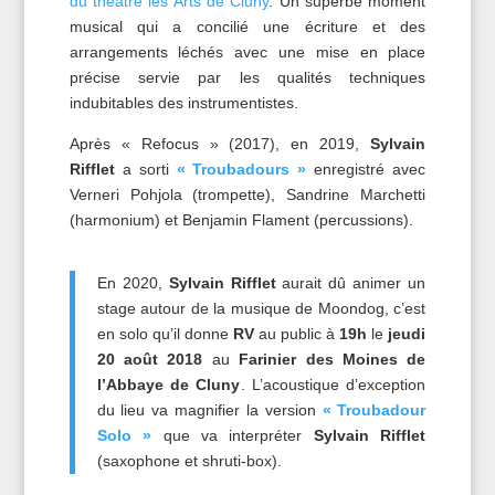
du théâtre les Arts de Cluny
. Un superbe moment
musical qui a concilié une écriture et des
arrangements léchés avec une mise en place
précise servie par les qualités techniques
indubitables des instrumentistes.
Après « Refocus » (2017), en 2019,
Sylvain
Rifflet
a sorti
« Troubadours »
enregistré avec
Verneri Pohjola (trompette), Sandrine Marchetti
(harmonium) et Benjamin Flament (percussions).
En 2020,
Sylvain Rifflet
aurait dû animer un
stage autour de la musique de Moondog, c’est
en solo qu’il donne
RV
au public à
19h
le
jeudi
20 août 2018
au
Farinier des Moines de
l’Abbaye de Cluny
. L’acoustique d’exception
du lieu va magnifier la version
« Troubadour
Solo »
que va interpréter
Sylvain Rifflet
(saxophone et shruti-box).