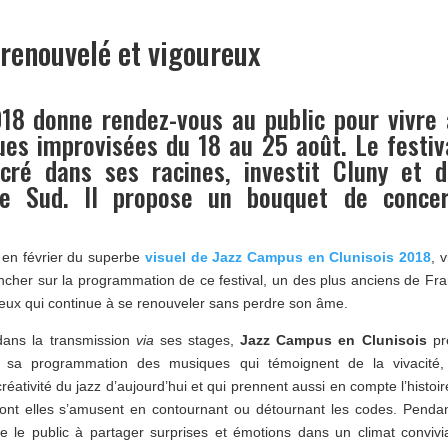
 renouvelé et vigoureux
18 donne rendez-vous au public pour vivre
es improvisées du 18 au 25 août. Le festiv
cré dans ses racines, investit Cluny et d
 Sud. Il propose un bouquet de concer
 en février du superbe
visuel de Jazz Campus en Clunisois 2018
, v
cher sur la programmation de ce festival, un des plus anciens de Fr
ceux qui continue à se renouveler sans perdre son âme.
ans la transmission
via
ses stages,
Jazz Campus en Clunisois
pr
s sa programmation des musiques qui témoignent de la vivacité,
 créativité du jazz d’aujourd’hui et qui prennent aussi en compte l’histoir
dont elles s’amusent en contournant ou détournant les codes. Penda
vite le public à partager surprises et émotions dans un climat convivi