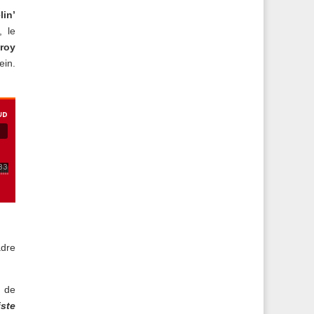
lin’
, le
roy
ein.
adre
e de
ste