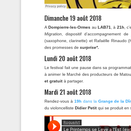
Dimanche 19 août 2018
A
Dompierre-les-Ormes
au
LAB71
, à
21h
, c
Migration
, dispositif d’accompagnement de
(saxophone, clarinette) et Rafaëlle Rinaudo (h
des promesses de
surprise*
.
Lundi 20 août 2018
Le festival fait une pause dans sa programmat
à animer le Marché des producteurs de Matou
et gratuit
à partager.
Mardi 21 août 2018
Rendez-vous à
19h
dans la
Grange de la D
du violoncelliste
Didier Petit
qui se produit en 