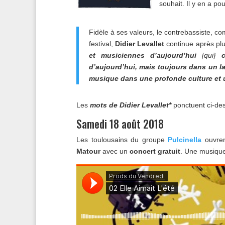
souhait. Il y en a pou
Fidèle à ses valeurs, le contrebassiste, co
festival,
Didier Levallet
continue après plus 
et musiciennes d’aujourd’hui
[qui}
co
d’aujourd’hui, mais toujours dans un l
musique dans une profonde culture et u
Les
mots de Didier Levallet*
ponctuent ci-de
Samedi 18 août 2018
Les toulousains du groupe
Pulcinella
ouvren
Matour
avec un
concert gratuit
. Une musique