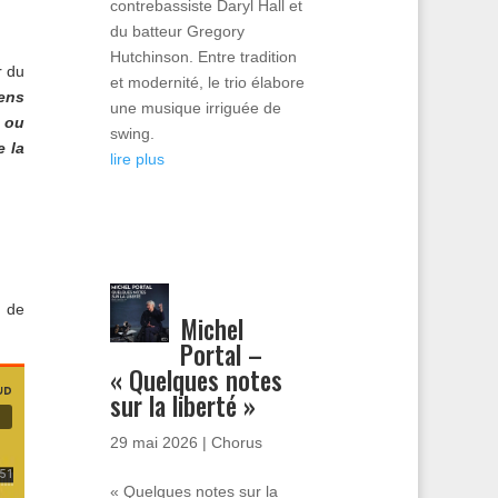
contrebassiste Daryl Hall et
du batteur Gregory
Hutchinson. Entre tradition
r du
et modernité, le trio élabore
ens
une musique irriguée de
 ou
swing.
e la
lire plus
de
Michel
Portal –
« Quelques notes
sur la liberté »
29 mai 2026
|
Chorus
« Quelques notes sur la