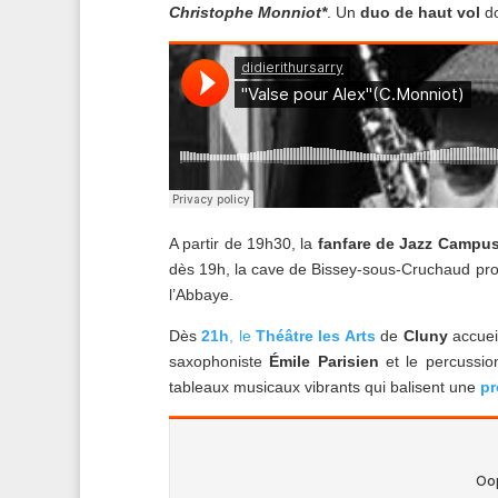
Christophe
Monniot*
. Un
duo de haut vol
do
A partir de 19h30, la
fanfare de Jazz Campu
dès 19h, la cave de Bissey-sous-Cruchaud prop
l’Abbaye.
Dès
21h
, le
Théâtre les Arts
de
Cluny
accueil
saxophoniste
Émile Parisien
et le percussio
tableaux musicaux vibrants qui balisent une
pr