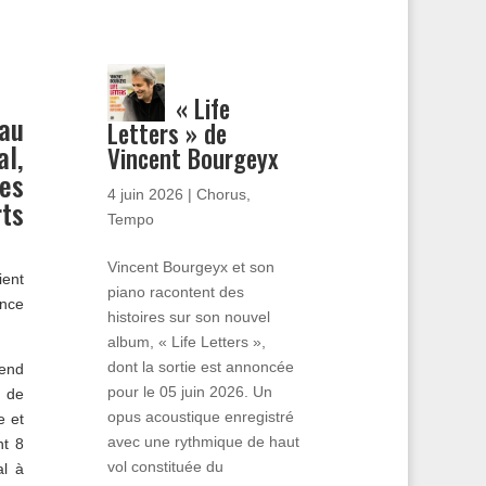
« Life
 au
Letters » de
al,
Vincent Bourgeyx
es
4 juin 2026
|
Chorus
,
ts
Tempo
Vincent Bourgeyx et son
ient
piano racontent des
ance
histoires sur son nouvel
album, « Life Letters »,
dont la sortie est annoncée
end
pour le 05 juin 2026. Un
 de
opus acoustique enregistré
e et
avec une rythmique de haut
nt 8
vol constituée du
al à