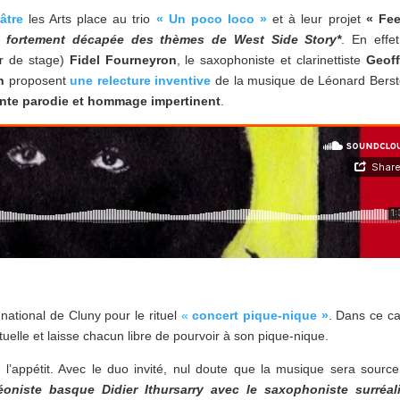
âtre
les Arts place au trio
« Un poco loco »
et à leur projet
« Fee
e fortement décapée des thèmes de West Side Story*
. En effet
r de stage)
Fidel Fourneyron
, le saxophoniste et clarinettiste
Geoff
ah
proposent
une relecture inventive
de la musique de Léonard Berst
nte parodie et hommage impertinent
.
ational de Cluny pour le rituel
«
concert pique-nique »
. Dans ce c
ituelle et laisse chacun libre de pourvoir à son pique-nique.
l’appétit. Avec le duo invité, nul doute que la musique sera sourc
éoniste basque Didier Ithursarry avec le saxophoniste surréali