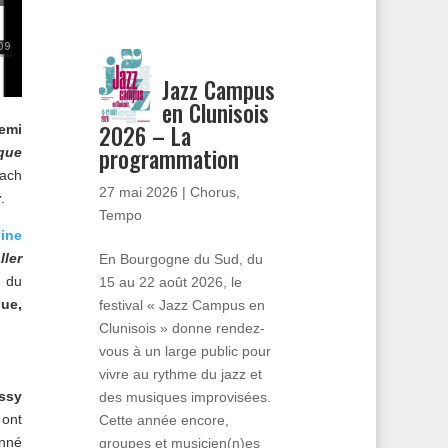
Jazz Campus
en Clunisois
2026 – La
emi
programmation
que
Bach
27 mai 2026
|
Chorus
,
r
.
Tempo
line
ller
En Bourgogne du Sud, du
é du
15 au 22 août 2026, le
ue,
festival « Jazz Campus en
Clunisois » donne rendez-
vous à un large public pour
vivre au rythme du jazz et
ssy
des musiques improvisées.
 ont
Cette année encore,
onné
groupes et musicien(n)es