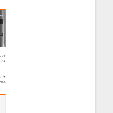
 que
e de
c le
 des