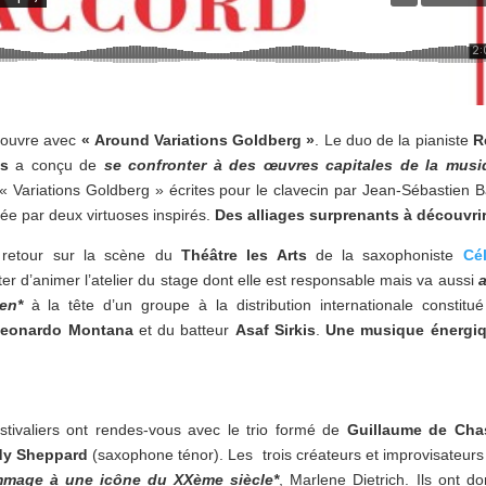
e ouvre avec
« Around Variations Goldberg »
. Le duo de la pianiste
R
is
a conçu de
se confronter à des œuvres capitales de la musi
 « Variations Goldberg » écrites pour le clavecin par Jean-Sébastien 
ée par deux virtuoses inspirés.
Des alliages surprenants à découvri
retour sur la scène du
Théâtre les Arts
de la saxophoniste
Cé
ter d’animer l’atelier du stage dont elle est responsable mais va aussi
a
en*
à la tête d’un groupe à la distribution internationale constitu
eonardo Montana
et du batteur
Asaf Sirkis
.
Une musique énergiq
stivaliers ont rendes-vous avec le trio formé de
Guillaume de Cha
y Sheppard
(saxophone ténor). Les trois créateurs et improvisateurs
ommage à une icône du XXème siècle*
, Marlene Dietrich. Ils ont d