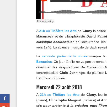
A
21h
au
Théâtre les Arts
de
Cluny
la soiré
Masunaga
et du vibraphoniste
David Patro
classique occidentale*
, en l’occurrence les
vers 1740. La science musicale de Bach revisit
La
seconde partie de la soirée
marque le 
Bonacina
. Ce jour-là elle ne va pas se conten
chercher les respirations de l’océan indi
contrebassiste
Chris Jennings
, du pianiste
L
fraîche et colorée
.
Mercredi 22 août 2018
A
21h
au
Théâtre les Arts
de
Cluny,
les fe
(piano),
Christophe Marguet
(batterie) et
And
pris
pour prétexte à la création pure l’h