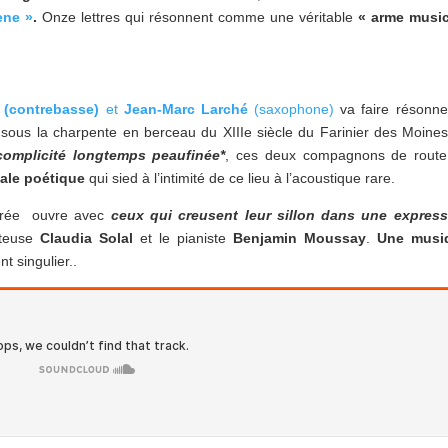
ene »
.
Onze lettres qui résonnent comme une véritable
« arme music
(contrebasse)
et
Jean-Marc Larché
(saxophone)
va faire résonne
sous la charpente en berceau du XIIIe siècle du Farinier des Moine
complicité longtemps peaufinée*
, ces deux compagnons de route
ale poétique
qui sied à l’intimité de ce lieu à l’acoustique rare.
irée ouvre avec
ceux qui creusent leur sillon dans une express
nteuse
Claudia Solal
et le pianiste
Benjamin Moussay
.
Une musi
t singulier..