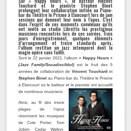
Sur « Happy Hours », le batteur Vincent
Touchard et le pianiste Stephen Binet
prolongent leur collaboration initiée au Piano-
bar du Théâtre le Prisme à Elancourt lors de jam
sessions qui donnent leur nom à l’opus. C’est
dans l’esprit de ces moments conviviaux qu’ils
ont invité au studio Libretto les prestigieux
musiciens rencontrés lors de ces soirées. Trois
jours d’enregistrement, quelques éléments
d’arrangement et treize standards après,
l’album restitue un jazz intemporel dont la
magie opère sans faillir.
Sorti le 22 janvier 2021, l’album
« Happy Hours »
(Jazz Family/Socadisc/Idol)
est le fruit des 5
années de collaboration de
Vincent Touchard
et
Stephen Binet
au Piano-bar du Théâtre le Prisme
à Elancourt où le batteur et le pianiste ont accueilli
de nombreux musiciens.
Ainsi, au fil des treize
plages de l’opus
résonnent les musiques
de Cole Porter, Tom
Jobim, Cedar Walton,