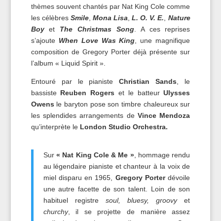
thèmes souvent chantés par Nat King Cole comme
les célèbres
Smile
,
Mona Lisa
,
L. O. V. E.
,
Nature
Boy
et
The Christmas Song
. A ces reprises
s’ajoute
When Love Was King
, une magnifique
composition de Gregory Porter déjà présente sur
l’album « Liquid Spirit ».
Entouré par le pianiste
Christian Sands
, le
bassiste
Reuben Rogers
et le batteur
Ulysses
Owens
le baryton pose son timbre chaleureux sur
les splendides arrangements de
Vince Mendoza
qu’interprète le
London Studio Orchestra.
Sur
« Nat King Cole & Me »
, hommage rendu
au légendaire pianiste et chanteur à la voix de
miel disparu en 1965,
Gregory Porter
dévoile
une autre facette de son talent. Loin de son
habituel registre
soul, bluesy, groovy
et
churchy
, il se projette de manière assez