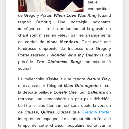
seule
composition
de Gregory Porter,
When Love Was King
(quand
régnait l’amour). Une nostalgie poignante
imprègne ce titre. La profondeur et la gravité du
chant sont mises en valeur par les arrangements
de cordes de
Vince Mendoza
. C’est avec une
tendresse empreinte de tristesse que Gregory
Porter reprend
I Wonder Who My Daddy Is
qui
précède
The Christmas Song
romantique à
souhait.
La mélancolie s’invite sur le tendre
Nature Boy
,
mais aussi sur l’élégant
Miss Otis regrets
et sur
la délicate ballade
Lonely One
. Sur
Ballerina
on
retrouve une atmosphère un peu plus débridée.
Le titre le plus étonnant est sans doute la version
de
Quizas, Quizas, Quizas
que
Gregory Porter
interprète en espagnol. Le chanteur étire à l’envi le
tempo de cette chanson populaire écrite par le