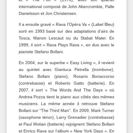
international composé de John Abercrombie, Palle
Danielsson et Jon Christensen.
Il a ensuite gravé « Rava l’Opéra Va » (Label Bleu)
sorti en 1993 basé sur des adaptations d’airs de
Tosca, Manon Lescaut ou du Stabat Mater. En
1999, il sort « Rava Plays Rava », en duo avec le
pianiste Stefano Bollani.
En 2004, sur le superbe « Easy Living », il revient
au quintet avec Gianluca Petrella (trombone),
Stefano Bollani (piano), Rosario Bonaccorso
(contrebasse) et Roberto Gatto (batterie). En
2007, il sort « The Words And The Days » où
Andrea Pozza tient le piano aux côtés des mêmes
musiciens. La même année il retrouve Stefano
Bollani sur “The Third Man”. En 2009, Mark Turner
(saxophone ténor), Larry Grenadier (contrebasse)
et Paul Motian (batterie) rejoignent Stefano Bollani
et Enrico Rava sur l’album « New York Days ». En