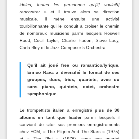
idoles, toutes les personnes qu'[il] voulai[t]
rencontrer »
et il trouve alors sa direction
musicale. Il mène ensuite une activité
tourbillonnante qui le conduit à croiser le chemin
de nombreux musiciens parmi lesquels Roswell
Rudd, Cecil Taylor, Charlie Haden, Steve Lacy,
Carla Bley et le Jazz Composer’s Orchestra.
Qu’il ait joué free ou romantico/lyrique,
Enrico Rava a diversifié le format de ses
groupes, duos, trios, quartets, avec ou
sans piano, quintets, octet, orchestre
symphonique.
Le trompettiste italien a enregistré
plus de 30
albums en tant que leader
parmi lesquels il
convient de citer ses premiers enregistrements
chez ECM, « The Pilgrim And The Stars » (1975)
et « The Plot » (1976), avec son quartet