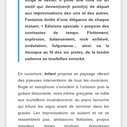
dirige le sextet. Il pose une note ou un
motif qui devien(nen)t point(s) de départ
aux improvisations des uns et des autres.
Fantaisie dotée d’une élégance de chaque
instant, « Edizione speciale » propose des
contrastes de tempo. Flottement,
explosion, balancement, rock enfiévré,
ondulation, fulgurance… ainsi va la
musique au fil des six pistes, de la tendre
cadence au tourbillon enrocké.
En ouverture,
Infant
propose un paysage vibrant
des joyeuses interventions de tous les musiciens.
Bugle et saxophone s’envolent à l’unisson puis la
guitare dissonante, voire même grinçante, se mêle
aux tourbillons incandescents du piano farouche
qui triture les aigus avant de terminer dans les
graves. Les improvisations se suivent et ne se
ressemblent pas, ambiances flottantes, propos
anguleux, lignes tendues, énergiques