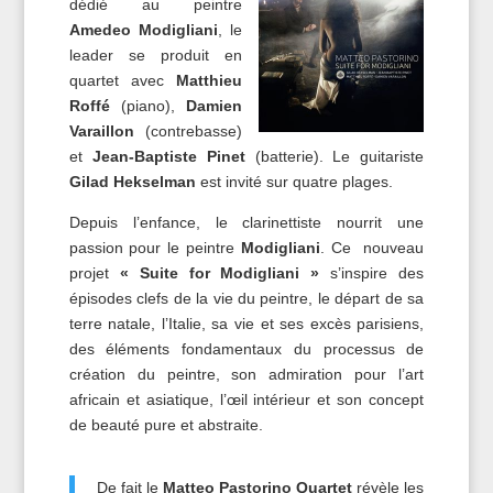
dédié au peintre
Amedeo Modigliani
, le
leader se produit en
quartet avec
Matthieu
Roffé
(piano),
Damien
Varaillon
(contrebasse)
et
Jean-Baptiste Pinet
(batterie). Le guitariste
Gilad Hekselman
est invité sur quatre plages.
Depuis l’enfance, le clarinettiste nourrit une
passion pour le peintre
Modigliani
. Ce nouveau
projet
« Suite for Modigliani »
s’inspire des
épisodes clefs de la vie du peintre, le départ de sa
terre natale, l’Italie, sa vie et ses excès parisiens,
des éléments fondamentaux du processus de
création du peintre, son admiration pour l’art
africain et asiatique, l’œil intérieur et son concept
de beauté pure et abstraite.
De fait le
Matteo Pastorino Quartet
révèle les