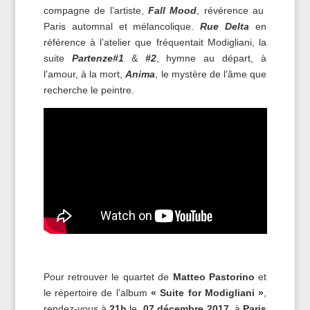
compagne de l’artiste,
Fall Mood
, révérence au
Paris automnal et mélancolique.
Rue Delta
en
référence à l’atelier que fréquentait Modigliani, la
suite
Partenze#1
&
#2
, hymne au départ, à
l’amour, à la mort,
Anima
, le mystère de l’âme que
recherche le peintre.
Pour retrouver le quartet de
Matteo Pastorino
et
le répertoire de l’album
« Suite for Modigliani »
,
rendez-vous à
21h
le
07 décembre 2017
à
Paris