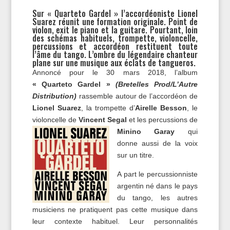
Sur « Quarteto Gardel » l’accordéoniste Lionel
Suarez réunit une formation originale. Point de
violon, exit le piano et la guitare. Pourtant, loin
des schémas habituels, trompette, violoncelle,
percussions et accordéon restituent toute
l’âme du tango. L’ombre du légendaire chanteur
plane sur une musique aux éclats de tangueros.
Annoncé pour le 30 mars 2018, l’album
« Quarteto Gardel »
(Bretelles Prod/L’Autre
Distribution)
rassemble autour de l’accordéon de
Lionel Suarez
, la trompette d’
Airelle Besson
, le
violoncelle de
Vincent Segal
et les percussions de
Minino Garay
qui
donne aussi de la voix
sur un titre.
A part le percussionniste
argentin né dans le pays
du tango, les autres
musiciens ne pratiquent pas cette musique dans
leur contexte habituel. Leur personnalités