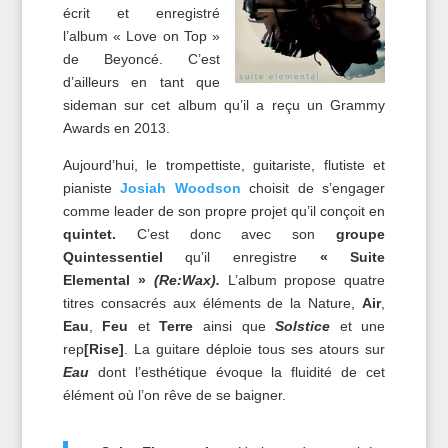
écrit et enregistré
l’album « Love on Top »
de Beyoncé. C’est
d’ailleurs en tant que
sideman sur cet album qu’il a reçu un Grammy
Awards en 2013.
Aujourd’hui, le trompettiste, guitariste, flutiste et
pianiste
Josiah Woodson
choisit de s’engager
comme leader de son propre projet qu’il conçoit en
quintet.
C’est donc avec son
groupe
Quintessentiel
qu’il enregistre
« Suite
Elemental »
(Re:Wax).
L’album propose quatre
titres consacrés aux éléments de la Nature,
Air
,
Eau
,
Feu
et
Terre
ainsi que
Solstice
et une
rep
[Rise]
. La guitare déploie tous ses atours sur
Eau
dont l’esthétique évoque la fluidité de cet
élément où l’on rêve de se baigner.