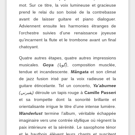
mot. Sur ce titre, la voix lumineuse et gracieuse
prend le relai du son boisé de la contrebasse
avant de laisser guitare et piano dialoguer.
Adviennent ensuite les harmonies étranges de
l’orchestre suivies d’une renaissance joyeuse
qu’incarnent la flute et le trombone avant un final
chatoyant.
Quatre autres étapes, quatre autres impressions
musicales.
Goya
(گویا)
, composition musclée,
tendue et incandescente.
Mångata
et son climat
de jazz fusion irisé par la voix radieuse et la
guitare étincelante. Tel un concerto,
Ya’aburnee
(يقبرني)
déroule un tapis rouge à
Camille Passeri
et sa trompette dont la sonorité brillante et
orientalisante irrigue le titre d’une intense lumière.
Wanderlust
termine l’album, véritable échappée
imaginaire vers une contrée idyllique où règnent la
paix intérieure et la sérénité. Le saxophone ténor
et le hautbois élèvent leurs chants et suscitent