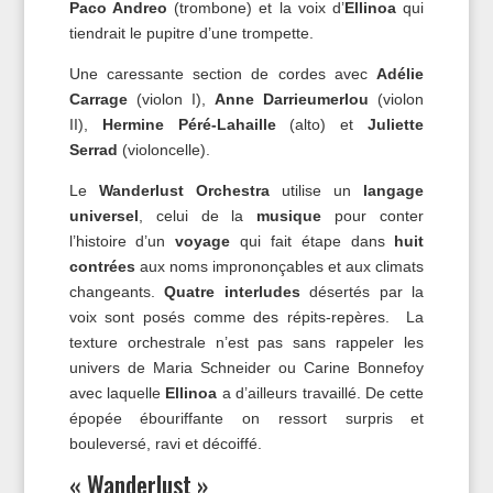
Paco Andreo
(trombone) et la voix d’
Ellinoa
qui
tiendrait le pupitre d’une trompette.
Une caressante section de cordes avec
Adélie
Carrage
(violon I),
Anne Darrieumerlou
(violon
II),
Hermine Péré-Lahaille
(alto) et
Juliette
Serrad
(violoncelle).
Le
Wanderlust Orchestra
utilise un
langage
universel
, celui de la
musique
pour conter
l’histoire d’un
voyage
qui fait étape dans
huit
contrées
aux noms imprononçables et aux climats
changeants.
Quatre interludes
désertés par la
voix sont posés comme des répits-repères. La
texture orchestrale n’est pas sans rappeler les
univers de Maria Schneider ou Carine Bonnefoy
avec laquelle
Ellinoa
a d’ailleurs travaillé. De cette
épopée ébouriffante on ressort surpris et
bouleversé, ravi et décoiffé.
« Wanderlust »