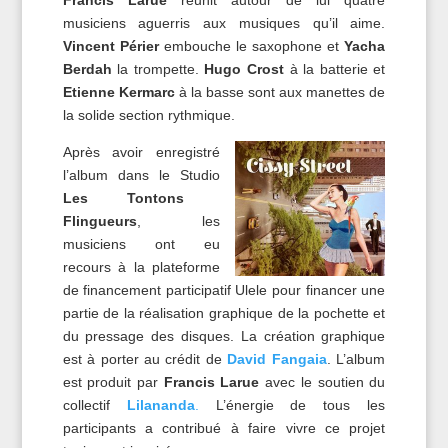
Francis Larue
réunit autour de lui quatre
musiciens aguerris aux musiques qu’il aime.
Vincent Périer
embouche le saxophone et
Yacha
Berdah
la trompette.
Hugo Crost
à la batterie et
Etienne Kermarc
à la basse sont aux manettes de
la solide section rythmique.
Après avoir enregistré
l’album dans le Studio
Les Tontons
Flingueurs
, les
musiciens ont eu
recours à la plateforme
de financement participatif Ulele pour financer une
partie de la réalisation graphique de la pochette et
du pressage des disques. La création graphique
est à porter au crédit de
David Fangaia
. L’album
est produit par
Francis Larue
avec le soutien du
collectif
Lilananda
.
L’énergie de tous les
participants a contribué à faire vivre ce projet