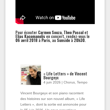
Pour écouter
Carmen Souza
,
Theo Pascal
et
Elias Kacomanolis
en concert, rendez-vous le
06 avril 2018
à
Paris
, au
Sunside
à
20h30
.
« Life Letters » de Vincent
Bourgeyx
4 juin 2026
|
Chorus
,
Tempo
Vincent Bourgeyx et son piano racontent
des histoires sur son nouvel album, « Life
Letters », dont la sortie est annoncée pour
le 05 juin 2026. Un opus acoustique