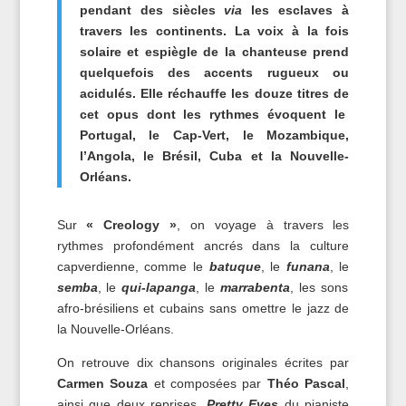
pendant des siècles
via
les esclaves à
travers les continents. La voix à la fois
solaire et espiègle de la chanteuse prend
quelquefois des accents rugueux ou
acidulés. Elle réchauffe les douze titres de
cet opus dont les rythmes évoquent le
Portugal, le Cap-Vert, le Mozambique,
l’Angola, le Brésil, Cuba et la Nouvelle-
Orléans.
Sur
« Creology »
, on voyage à travers les
rythmes profondément ancrés dans la culture
capverdienne, comme le
batuque
, le
funana
, le
semba
, le
qui-lapanga
, le
marrabenta
, les sons
afro-brésiliens et cubains sans omettre le jazz de
la Nouvelle-Orléans.
On retrouve dix chansons originales écrites par
Carmen Souza
et composées par
Théo Pascal
,
ainsi que deux reprises.
Pretty Eyes
du pianiste