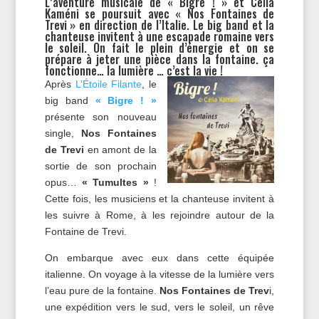
L’aventure musicale de « Bigre ! » et Célia
Kaméni se poursuit avec « Nos Fontaines de
Trevi » en direction de l’Italie. Le big band et la
chanteuse invitent à une escapade romaine vers
le soleil. On fait le plein d’énergie et on se
prépare à jeter une pièce dans la fontaine. ça
fonctionne… la lumière … c’est la vie !
Après
L’Étoile Filante
, le
big band
« Bigre ! »
présente son nouveau
single,
Nos Fontaines
de Trevi
en amont de la
sortie de son prochain
opus…
« Tumultes »
!
Cette fois, les musiciens et la chanteuse invitent à
les suivre à Rome, à les rejoindre autour de la
Fontaine de Trevi.
On embarque avec eux dans cette équipée
italienne. On voyage à la vitesse de la lumière vers
l’eau pure de la fontaine.
Nos Fontaines de Trev
i,
une expédition vers le sud, vers le soleil, un rêve