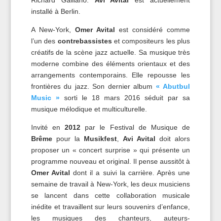
Richard Galliano.
Avi Avital
est actuellement
installé à Berlin.
A New-York,
Omer Avital
est considéré comme
l’un des
contrebassistes
et compositeurs les plus
créatifs de la scène jazz actuelle. Sa musique très
moderne combine des éléments orientaux et des
arrangements contemporains. Elle repousse les
frontières du jazz. Son dernier album
« Abutbul
Music »
sorti le 18 mars 2016 séduit par sa
musique mélodique et multiculturelle.
Invité en
2012
par le Festival de Musique de
Brême
pour la
Musikfest
,
Avi Avital
doit alors
proposer un « concert surprise » qui présente un
programme nouveau et original. Il pense aussitôt à
Omer Avital
dont il a suivi la carrière. Après une
semaine de travail à New-York, les deux musiciens
se lancent dans cette collaboration musicale
inédite et travaillent sur leurs souvenirs d’enfance,
les musiques des chanteurs, auteurs-