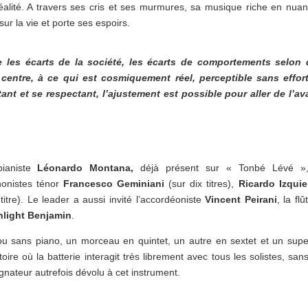
 réalité. A travers ses cris et ses murmures, sa musique riche en nua
ur la vie et porte ses espoirs.
re les écarts de la société, les écarts de comportements selon
entre, à ce qui est cosmiquement réel, perceptible sans effort
ant et se respectant, l’ajustement est possible pour aller de l’av
pianiste
Léonardo Montana,
déjà présent sur « Tonbé Lévé »,
onistes ténor
Francesco Geminiani
(sur dix titres),
Ricardo Izqui
titre). Le leader a aussi invité l’accordéoniste
Vincent Peirani
, la flû
light Benjamin
.
 ou sans piano, un morceau en quintet, un autre en sextet et un sup
ire où la batterie interagit très librement avec tous les solistes, san
nateur autrefois dévolu à cet instrument.