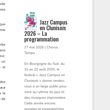
uite
 ses
Jazz Campus
 que
en Clunisois
hmie
2026 – La
programmation
erbe
27 mai 2026
|
Chorus
,
Sans
Tempo
eur,
e un
En Bourgogne du Sud, du
e et
15 au 22 août 2026, le
festival « Jazz Campus en
Clunisois » donne rendez-
 des
vous à un large public pour
.e.s
vivre au rythme du jazz et
à la
des musiques improvisées.
s de
Cette année encore,
groupes et musicien(n)es