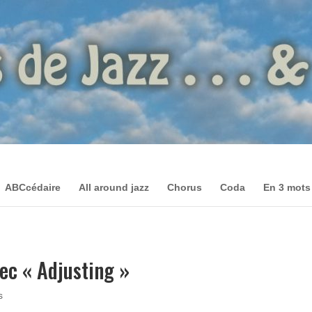
ABCcédaire
All around jazz
Chorus
Coda
En 3 mots
ec « Adjusting »
s