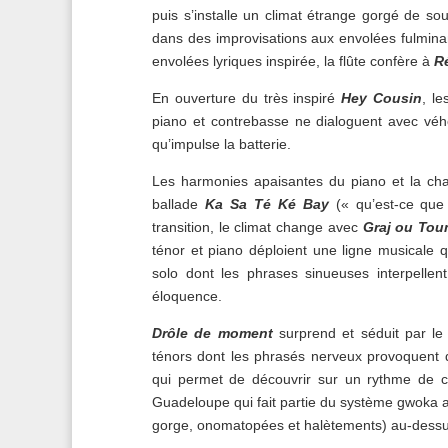
puis s’installe un climat étrange gorgé de so
dans des improvisations aux envolées fulminant
envolées lyriques inspirée, la flûte confère à
R
En ouverture du très inspiré
Hey Cousin
, l
piano et contrebasse ne dialoguent avec véh
qu’impulse la batterie.
Les harmonies apaisantes du piano et la cha
ballade
Ka Sa Té Ké Bay
(« qu’est-ce que
transition, le climat change avec
Graj ou Tou
ténor et piano déploient une ligne musicale q
solo dont les phrases sinueuses interpelle
éloquence.
Drôle de moment
surprend et séduit par le 
ténors dont les phrasés nerveux provoquent 
qui permet de découvrir sur un rythme de c
Guadeloupe qui fait partie du système gwoka av
gorge, onomatopées et halètements) au-dessu