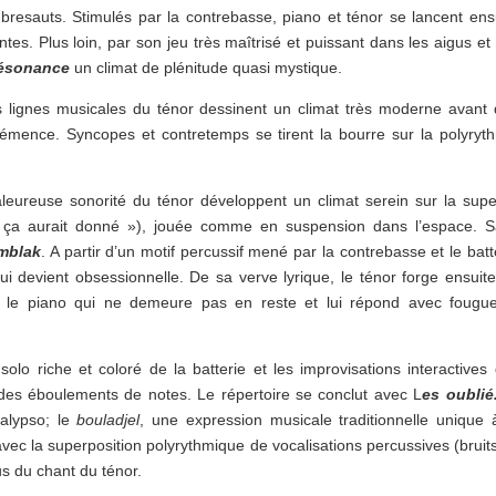
ubresauts. Stimulés par la contrebasse, piano et ténor se lancent ens
es. Plus loin, par son jeu très maîtrisé et puissant dans les aigus et
ésonance
un climat de plénitude quasi mystique.
es lignes musicales du ténor dessinent un climat très moderne avant
émence. Syncopes et contretemps se tirent la bourre sur la polyryt
leureuse sonorité du ténor développent un climat serein sur la sup
 ça aurait donné »), jouée comme en suspension dans l’espace. 
mblak
. A partir d’un motif percussif mené par la contrebasse et le batt
ui devient obsessionnelle. De sa verve lyrique, le ténor forge ensuit
nt le piano qui ne demeure pas en reste et lui répond avec fougu
solo riche et coloré de la batterie et les improvisations interactives
des éboulements de notes. Le répertoire se conclut avec L
es oublié
alypso; le
bouladjel
, une expression musicale traditionnelle unique 
ec la superposition polyrythmique de vocalisations percussives (bruit
s du chant du ténor.