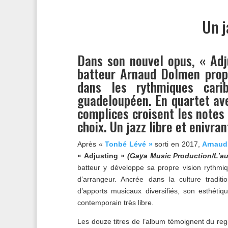
Un j
​Dans son nouvel opus, « Adj
batteur Arnaud Dolmen prop
dans les rythmiques cari
guadeloupéen. En quartet ave
complices croisent les notes
choix. Un jazz libre et enivran
Après «
Tonbé Lévé »
sorti en 2017,
Arnaud
« Adjusting »
(Gaya Music Production/L’aut
batteur y développe sa propre vision rythmi
d’arrangeur. Ancrée dans la culture tradi
d’apports musicaux diversifiés, son esthétiq
contemporain très libre.
Les douze titres de l’album témoignent du reg