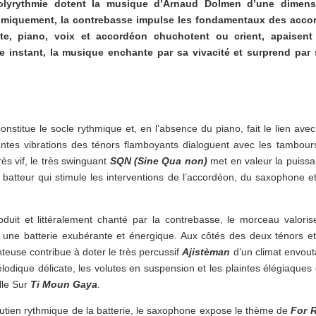
olyrythmie dotent la musique d’Arnaud Dolmen d’une dimens
ythmiquement, la contrebasse impulse les fondamentaux des acco
ûte, piano, voix et accordéon chuchotent ou crient, apaisent
 instant, la musique enchante par sa vivacité et surprend par 
 constitue le socle rythmique et, en l’absence du piano, fait le lien avec
ntes vibrations des ténors flamboyants dialoguent avec les tambour
ès vif, le très swinguant
SQN (Sine Qua non)
met en valeur la puiss
u batteur qui stimule les interventions de l’accordéon, du saxophone e
roduit et littéralement chanté par la contrebasse, le morceau valoris
une batterie exubérante et énergique. Aux côtés des deux ténors e
nteuse contribue à doter le très percussif
Ajistèman
d’un climat envout
odique délicate, les volutes en suspension et les plaintes élégiaques
lle Sur
Ti Moun Gaya
.
 soutien rythmique de la batterie, le saxophone expose le thème de
For 