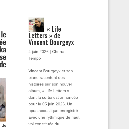
« Life
 le
Letters » de
ée
Vincent Bourgeyx
ka
4 juin 2026
|
Chorus
,
sse
Tempo
 de
Vincent Bourgeyx et son
piano racontent des
histoires sur son nouvel
album, « Life Letters »,
dont la sortie est annoncée
pour le 05 juin 2026. Un
opus acoustique enregistré
avec une rythmique de haut
vol constituée du
t de