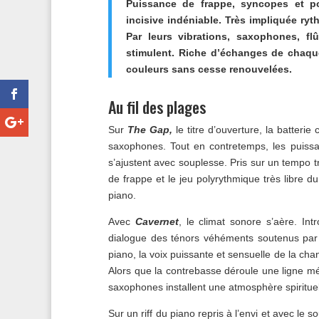
Puissance de frappe, syncopes et p
incisive indéniable. Très impliquée r
Par leurs vibrations, saxophones, fl
stimulent. Riche d’échanges de chaque
couleurs sans cesse renouvelées.
Au fil des plages
Sur
The Gap,
le titre d’ouverture, la batterie
saxophones. Tout en contretemps, les puissa
s’ajustent avec souplesse. Pris sur un tempo tr
de frappe et le jeu polyrythmique très libre d
piano.
Avec
Cavernet
, le climat sonore s’aère. Int
dialogue des ténors véhéments soutenus par 
piano, la voix puissante et sensuelle de la cha
Alors que la contrebasse déroule une ligne mél
saxophones installent une atmosphère spiritue
Sur un riff du piano repris à l’envi et avec le