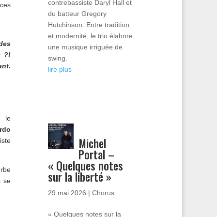
contrebassiste Daryl Hall et
nces
du batteur Gregory
Hutchinson. Entre tradition
et modernité, le trio élabore
 des
une musique irriguée de
 ?!
swing.
ant.
lire plus
 le
erdo
Michel
tiste
Portal –
« Quelques notes
erbe
sur la liberté »
s se
29 mai 2026
|
Chorus
« Quelques notes sur la