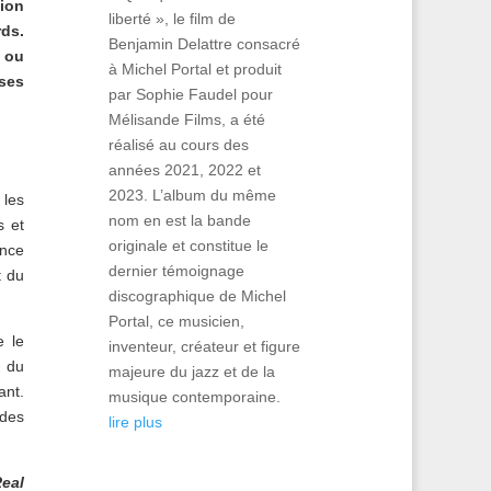
ion
liberté », le film de
rds.
Benjamin Delattre consacré
 ou
à Michel Portal et produit
ses
par Sophie Faudel pour
Mélisande Films, a été
réalisé au cours des
années 2021, 2022 et
2023. L’album du même
 les
nom en est la bande
s et
originale et constitue le
ance
dernier témoignage
t du
discographique de Michel
Portal, ce musicien,
e le
inventeur, créateur et figure
t du
majeure du jazz et de la
ant.
musique contemporaine.
 des
lire plus
Real