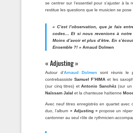
se centrer sur l’essentiel pour s’ajuster à la
restitue les questions que le musicien se pose s
« C’est l’observation, que je fais ent
codes… Et si nous revenions à notre c
Moins d’avoir et plus d’être. En s’écout
Ensemble ?! »
Arnaud Dolmen
« Adjusting »
Autour d’
Arnaud Dolmen
sont réunis le 
contrebassiste
Samuel F’HIMA
et les saxoph
(sur cinq titres) et
Antonio Sanchèz
(sur un 
Naïssam Jalal
et la chanteuse haïtienne
Moon
Avec neuf titres enregistrés en quartet avec
duo, l’album
« Adjusting »
propose un réperto
cantonner au seul rôle de rythmicien-accompag