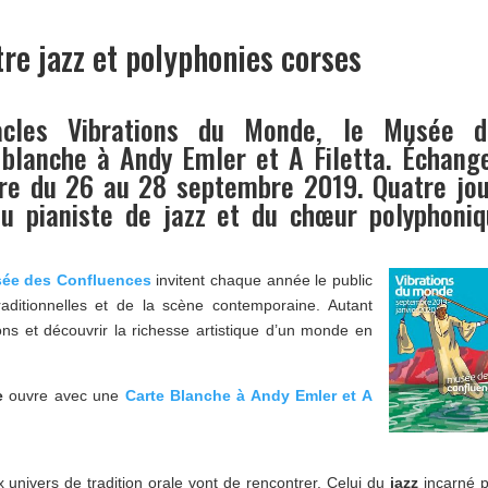
re jazz et polyphonies corses
acles Vibrations du Monde, le Musée d
 blanche à Andy Emler et A Filetta. Échang
vre du 26 au 28 septembre 2019. Quatre jo
du pianiste de jazz et du chœur polyphoni
ée des Confluences
invitent chaque année le public
aditionnelles et de la scène contemporaine. Autant
ns et découvrir la richesse artistique d’un monde en
e
ouvre avec une
Carte Blanche à Andy Emler et A
x univers de tradition orale vont de rencontrer. Celui du
jazz
incarné 