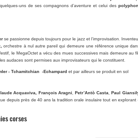
quelques-uns de ses compagnons d’aventure et celui des
polyphon
er
se passionne depuis toujours pour le jazz et l’improvisation. Inventeu
,
orchestre à nul autre pareil qui demeure une référence unique dan
festif, le MegaOctet a vécu des mues successives mais demeure au fi
 les audaces sont permises aux improvisateurs qui le constituent.
Emler - Tchamitchian -Echampard
et par ailleurs se produit en sol
laude Acquaviva,
François Aragni
,
Petr’Antò Casta
,
Paul Giansil
e depuis près de 40 ans la tradition orale insulaire tout en explorant
nies corses