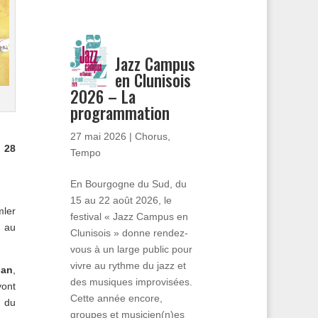
Jazz Campus
en Clunisois
2026 – La
programmation
27 mai 2026
|
Chorus
,
 28
Tempo
En Bourgogne du Sud, du
15 au 22 août 2026, le
mler
festival « Jazz Campus en
s au
Clunisois » donne rendez-
vous à un large public pour
vivre au rythme du jazz et
ian
,
des musiques improvisées.
vont
Cette année encore,
s du
groupes et musicien(n)es