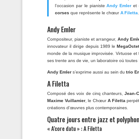
l’occasion par le pianiste
Andy Emler
et 
corses
que représente le chœur
A Filetta
.
Andy Emler
Compositeur, pianiste et arrangeur,
Andy Eml
innovateur il dirige depuis 1989 le
MegaOctet
monde de la musique improvisée. Virtuose et 
ses trente ans de vie, un laboratoire où toutes
Andy Emler
s’exprime aussi au sein du
trio 
A Filetta
Composé des voix de cinq chanteurs,
Jean-C
Maxime Vuillamier
, le Chœur
A Filetta
perpétu
créations d’œuvres plus contemporaines.
Quatre jours entre jazz et polypho
« A’core datu » : A Filetta