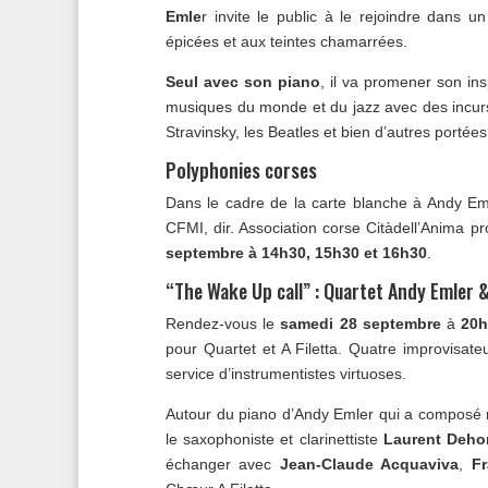
Emle
r invite le public à le rejoindre dans 
épicées et aux teintes chamarrées.
Seul avec son piano
, il va promener son ins
musiques du monde et du jazz avec des incurs
Stravinsky, les Beatles et bien d’autres portées
Polyphonies corses
Dans le cadre de la carte blanche à Andy Emle
CFMI, dir. Association corse Citàdell’Anima 
septembre à 14h30, 15h30 et 16h30
.
“The Wake Up call” : Quartet Andy Emler &
Rendez-vous le
samedi 28 septembre
à
20
pour Quartet et A Filetta. Quatre improvisat
service d’instrumentistes virtuoses.
Autour du piano d’Andy Emler qui a composé m
le saxophoniste et clarinettiste
Laurent Deho
échanger avec
Jean-Claude Acquaviva
,
Fr