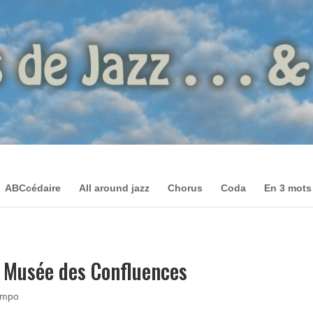
ABCcédaire
All around jazz
Chorus
Coda
En 3 mots
u Musée des Confluences
empo