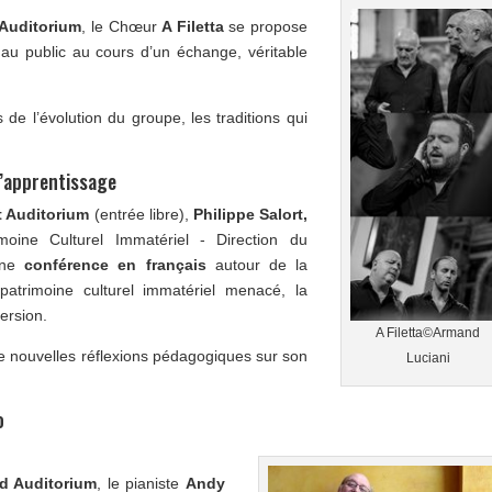
Auditorium
, le Chœur
A Filetta
se propose
 au public au cours d’un échange, véritable
 de l’évolution du groupe, les traditions qui
 l’apprentissage
t Auditorium
(entrée libre),
Philippe Salort,
moine Culturel Immatériel - Direction du
une
conférence en français
autour de la
patrimoine culturel immatériel menacé, la
ersion.
A Filetta©Armand
 de nouvelles réflexions pédagogiques sur son
Luciani
o
d Auditorium
, le pianiste
Andy