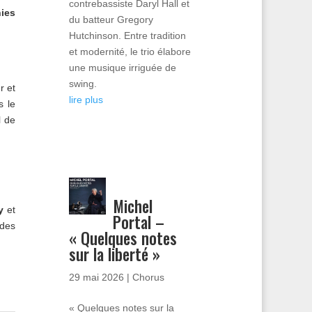
contrebassiste Daryl Hall et
ies
du batteur Gregory
Hutchinson. Entre tradition
et modernité, le trio élabore
une musique irriguée de
swing.
r et
lire plus
s le
l de
Michel
y
et
Portal –
 des
« Quelques notes
sur la liberté »
29 mai 2026
|
Chorus
« Quelques notes sur la