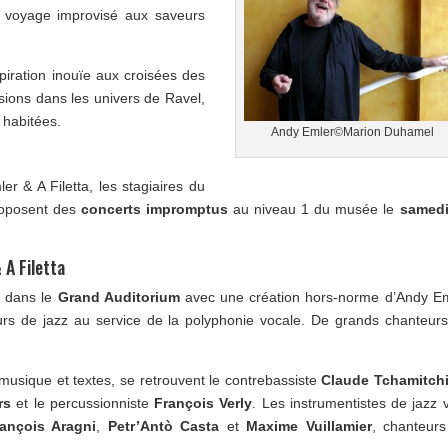
un voyage improvisé aux saveurs
piration inouïe aux croisées des
ions dans les univers de Ravel,
 habitées.
Andy Emler©Marion Duhamel
r & A Filetta, les stagiaires du
proposent des
concerts impromptus
au niveau 1 du musée le
samedi
 A Filetta
h
dans le
Grand Auditorium
avec une création hors-norme d’Andy E
eurs de jazz au service de la polyphonie vocale. De grands chanteur
usique et textes, se retrouvent le contrebassiste
Claude Tchamitch
rs
et le percussionniste
François Verly
. Les instrumentistes de jazz 
ançois Aragni
,
Petr’Antò Casta
et
Maxime Vuillamier
, chanteur