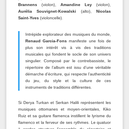
Brannens
(violon),
Amandine Ley
(violon),
Aurélia Souvignet-Kowalski
(alto),
Nicolas
Saint-Yves
(violoncelle).
Intrépide explorateur des musiques du monde,
Renaud Garcia-Fons
manifeste une fois de
plus son intérêt vis à vis des traditions
musicales qui fondent le socle de son univers
singulier. Composé par le contrebassiste, le
répertoire de l’album est issu d’une véritable
démarche d’écriture, qui respecte l’authenticité
du jeu, du style et la culture de ces
instruments de traditions différentes.
Si Derya Turkan et Serkan Halili représentent les
musiques ottomanes et moyen-orientales, Kiko
Ruiz et sa guitare flamenca instillent le lyrisme du
flamenco et la ferveur de ses rythmes. Le quatuor
à cordes structure l’ensemble du répertoire et