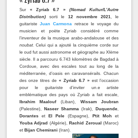
Sur
« Zyriab 6.7 »
(Nomad Kultur/L’Autre
Distribution)
sorti le
12 novembre 2021
, le
guitariste
Juan Carmona
retrace le voyage du
musicien et poète Zyriab considéré comme
l’inventeur de la musique arabo-andalouse et des
noubat
. Celui qui a ajouté la cinquième corde sur
le oud fut aussi astronome et géographe au XIème
siècle. Il a parcouru 6.743 kilomètres de Bagdad à
Cordoue, avec des escales tout au long de la
méditerranée, d’oasis en caravansérails. Chacun
des onze titres de
« Zyriab 6.7 »
est l’occasion
pour le guitariste d’inviter un.e artiste
emblématique des pays où Zyriab a fait escale,
Ibrahim Maalouf
(Liban),
Wissam Joubran
(Palestine),
Naseer Shamma
(Irak),
Duquende
,
Dorantes
et
El Pele
(Espagne),
Ptit Moh
et
Youba Adjrad
(Algérie),
Rachid Zeroual
(Maroc)
et
Bijan Chemirani
(Iran).