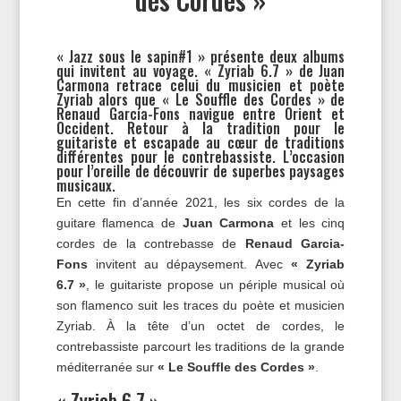
« Jazz sous le sapin#1 » présente deux albums
qui invitent au voyage. « Zyriab 6.7 » de Juan
Carmona retrace celui du musicien et poète
Zyriab alors que « Le Souffle des Cordes » de
Renaud Garcia-Fons navigue entre Orient et
Occident. Retour à la tradition pour le
guitariste et escapade au cœur de traditions
différentes pour le contrebassiste. L’occasion
pour l’oreille de découvrir de superbes paysages
musicaux.
En cette fin d’année 2021, les six cordes de la
guitare flamenca de
Juan Carmona
et les cinq
cordes de la contrebasse de
Renaud Garcia-
Fons
invitent au dépaysement. Avec
« Zyriab
6.7 »
, le guitariste propose un périple musical où
son flamenco suit les traces du poète et musicien
Zyriab. À la tête d’un octet de cordes, le
contrebassiste parcourt les traditions de la grande
méditerranée sur
« Le Souffle des Cordes »
.
« Zyriab 6.7 »