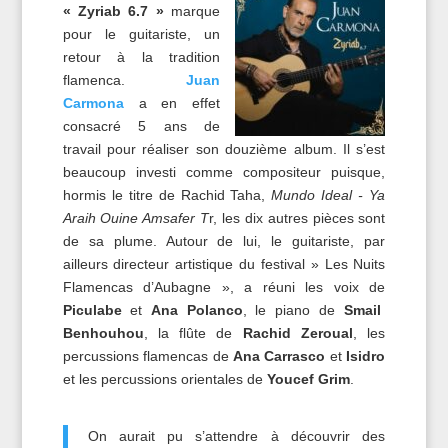
« Zyriab 6.7 »
marque
pour le guitariste, un
retour à la tradition
flamenca.
Juan
Carmona
a en effet
consacré 5 ans de
travail pour réaliser son douzième album. Il s’est
beaucoup investi comme compositeur puisque,
hormis le titre de Rachid Taha,
Mundo Ideal - Ya
Araih Ouine Amsafer T
r, les dix autres pièces sont
de sa plume. Autour de lui, le guitariste, par
ailleurs directeur artistique du festival » Les Nuits
Flamencas d’Aubagne », a réuni les voix de
Piculabe
et
Ana Polanco
, le piano de
Smail
Benhouhou
, la flûte de
Rachid Zeroual
, les
percussions flamencas de
Ana Carrasco
et
Isidro
et les percussions orientales de
Youcef Grim
.
On aurait pu s’attendre à découvrir des