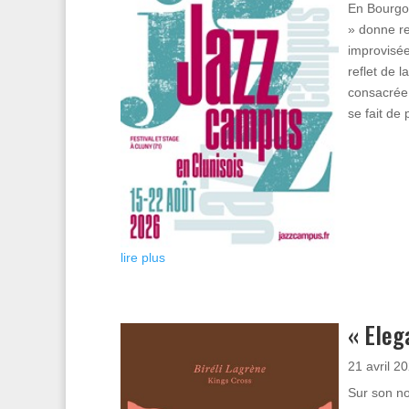
En Bourgog
» donne re
improvisée
reflet de l
consacrée 
se fait de 
lire plus
« Eleg
21 avril 2
Sur son no