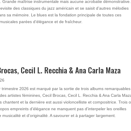
l. Grande maîtrise instrumentale mais aucune acrobatie démonstrative.
 revisite des classiques du jazz américain et se saisit d’autres mélodies
ns sa mémoire. Le blues est la fondation principale de toutes ces
 musicales parées d’élégance et de fraîcheur.
Brocas, Cecil L. Recchia & Ana Carla Maza
026
 trimestre 2026 est marqué par la sortie de trois albums remarquables
 des artistes féminines, Cecil Brocas, Cecil L. Recchia & Ana Carla Maz
s chantent et la dernière est aussi violoncelliste et compositrice. Trois 
ropos empreints d’élégance ne manquent pas d’interpeler les oreilles
 musicalité et d’originalité. A savourer et à partager largement.