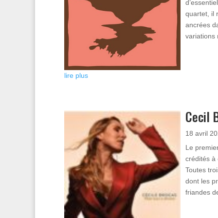
d’essentie
quartet, il
ancrées da
variations
lire plus
Cecil 
18 avril 2
Le premier
crédités à
Toutes troi
dont les p
friandes de