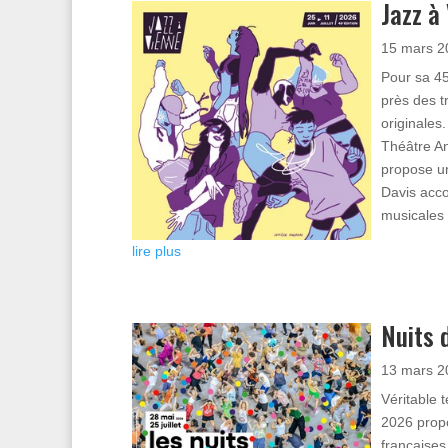
Jazz à
15 mars 2
Pour sa 45
près des t
originales
Théâtre An
propose une
Davis acco
musicales à
lire plus
Nuits 
13 mars 2
Véritable t
2026 propo
françaises