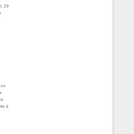
t, 29
e
Los
a
ix
ite à