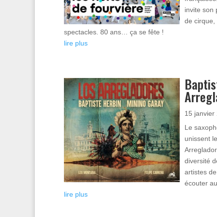
invite son
de cirque,
spectacles. 80 ans… ça se fête !
lire plus
Baptis
Arregl
15 janvier
Le saxopho
unissent l
Arregladore
diversité 
artistes d
écouter au
lire plus