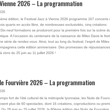
 Vienne 2026 – La programmation
026
ème édition, le Festival Jazz à Vienne 2026 programme 167 concerts 
rois quarts en accès libre, de nombreuses exclusivités, cinq créations
. Dix-neuf formations se produiront pour la première fois sur la scène d
tique. A l’occasion du centenaire de la naissance de Miles Davis le fest
 série de rendez-vous. Ainsi, tout au long du festival, l’esprit de Miles
mpagnera cette édition anniversaire. Des promesses de réjouissances
 vivre du 25 juin au 11 juillet 2026 !
de Fourvière 2026 – La programmation
026
emps fort de l’été culturel de la métropole lyonnaise, les Nuits de Fourv
sent plus de 60 spectacles, dont 16 créations, coproductions ou prem
. Du 28 mai au 25 juillet 2026, la 80ème édition des Nuits de Fourvière