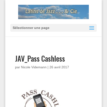
Sélectionner une page
JAV_Pass Cashless
par
Nicole Videmann
|
26 avril 2017