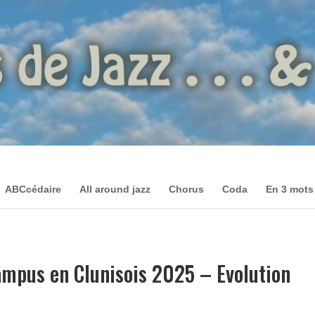
ABCcédaire
All around jazz
Chorus
Coda
En 3 mots
ampus en Clunisois 2025 – Evolution