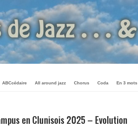
ABCcédaire
All around jazz
Chorus
Coda
En 3 mots
ampus en Clunisois 2025 – Evolution