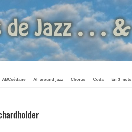
ABCcédaire
All around jazz
Chorus
Coda
En 3 mots
ichardholder