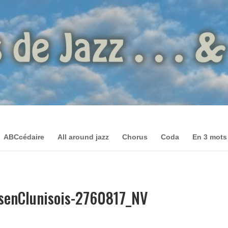
ABCcédaire
All around jazz
Chorus
Coda
En 3 mots
senClunisois-2760817_NV