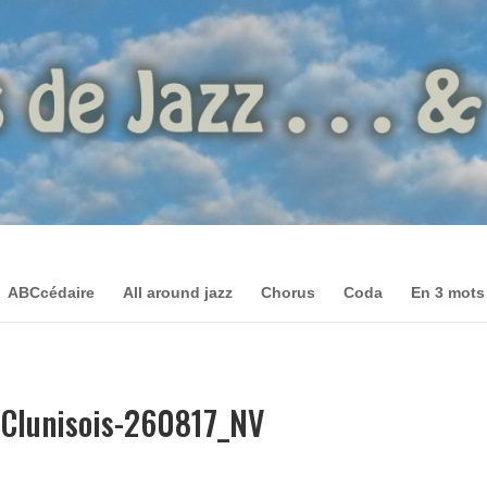
ABCcédaire
All around jazz
Chorus
Coda
En 3 mots
 Clunisois-260817_NV